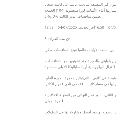
ون كيز المصنفة سادسة عالميا الى قائمة ضحايا
بطولة ويمبلدون، ثالثة البطولات الأربع الكبرى في كرة المضرب، بعد خسارتها أمام الألمانية لورا سيغموند (104) الجمعة
ضمن منافسات الدور الثالث 6-3 و6-3.
04/07/2
آخر تحديث:
04/07/2025 – 18:58
3 دق
مدة القراءة
ن باوليني والصينية جنغ تشينوين من المنافسات،
حة في كانون الثاني/يناير محرزة باكورة ألقابها
الثاني، الدور ثمن النهائي من البطولة الانكليزية
للمرة الاولى.
تزال مستمرة في البطولة، وتعود أفضل مشاركة لها في البطولات