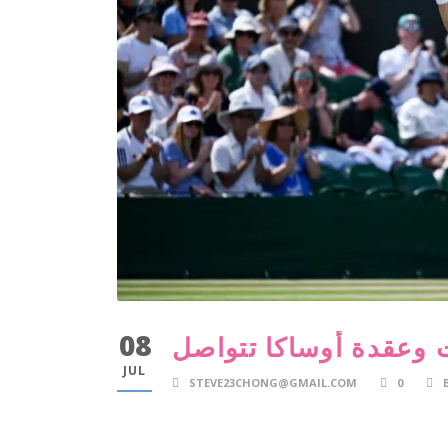
08
ت وعقدة أوساكا تتواصل
JUL
STEVE23CHONG@GMAIL.COM
0