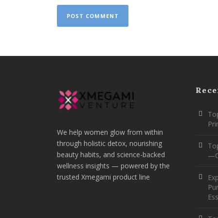
Rece
Top
Pr
We help women glow from within
through holistic detox, nourishing
To
beauty habits, and science-backed
—O
wellness insights — powered by the
trusted Xmegami product line
Ex
Pur
Ess