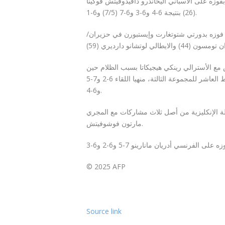
فوزه على الاسباني أليخاندرو دافيدوفيتش فوكينا
(26) بنتيجة 6-4 و6-3 و6-7 (7/5) و6-1.
 فوزه بدورتي شتوتغارت وإيستبورن في حزيران/
مع الأسترالي رينكي هيجيكاتا بسبب الظلام حين
كان يرسل من أجل حسمها، وبلغ الدور الثالث بفوزه الجمعة بالشوط العاشر للمجموعة الثالثة، منهيا اللقاء 6-2 و7-5
و6-4.
ثالث للبطولة الإنكليزية من أصل ثلاث مشاركات مع المجري
مارتون فوشوفيتش.
© 2025 AFP
Source link