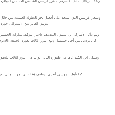
ولدى الرجال، تأهل الاميركي تايلور فريتس الخامس الى ثمن النهائي ب
ويلتقي فريتس الذي استعد على أفضل نحو للبطولة العشبية من خلال
يونيو، الفائز بين الاسترالي جوردان تومسون (44) والايطالي لوتشانو دارديري (59).
ولم يتأثر الأميركي بن شلتون المصنف عاشرا بتوقف مباراته الخميس 
ويلتقي ابن الـ22 عاما في ظهوره الثاني تواليا في الدور ال
كما تأهل الروسي أندري روبليف (14) الى ثمن النهائي بفوزه على الفرنسي أدريان مانارينو 7-5 و6-2 و6-3.