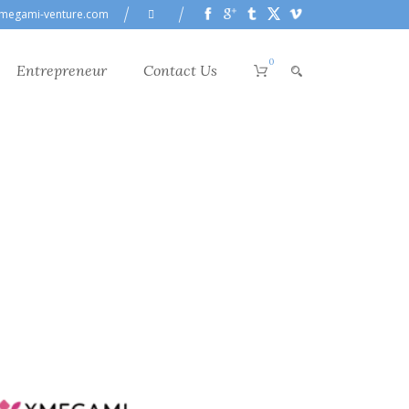
megami-venture.com
0
Entrepreneur
Contact Us