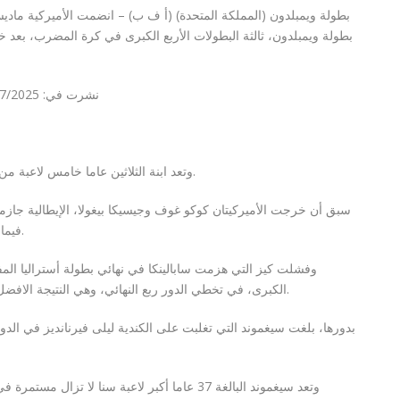
بطولة ويمبلدون (المملكة المتحدة) (أ ف ب) –
انضمت الأميركية ماديس
نشرت في:
025 – 16:50
وتعد ابنة الثلاثين عاما خامس لاعبة من بين الست الأوليات عالميا تودع المنافسات مبكرا.
سبق أن خرجت الأميركيتان كوكو غوف وجيسيكا بيغولا، الإيطالية جازمي
فيما لا تزال البيلاروسية أرينا سابالينكا الأولى مستمرة.
وفشلت كيز التي هزمت سابالينكا في نهائي بطولة أستراليا المفتو
الكبرى، في تخطي الدور ربع النهائي، وهي النتيجة الافضل لها في مشاركاتها الـ 11، في نادي عموم انكلترا.
بدورها، بلغت سيغموند التي تغلبت على الكندية ليلى فيرنانديز في الدور 
وتعد سيغموند البالغة 37 عاما أكبر لاعبة سنا لا 