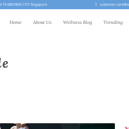
6-76 MIDVIEW CITY Singapore
customer.care@x
Home
About Us
Wellness Blog
Trending
le