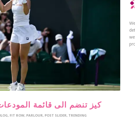
We
de
we
pro
كيز تنضم الى قائمة المودعا
BLOG
,
FIT ROW
,
PARLOUR
,
POST SLIDER
,
TRENDING