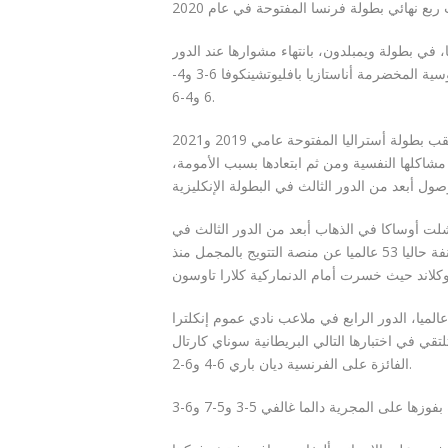
، في بطولة ويمبلدون، بانتهاء مشوارها عند الدور
الثالث بعد خسارتها الجمعة أمام وصيفة رولان غاروس لعام 2021 الروسية المخضرمة أناستازيا بافليوتشينكوفا 6-3 و4-
6 و4-6.
صحيح أن أوساكا باتت بعيدة كل البعد عما كانت عليه حين أحرزت لقب بطولة أستراليا المفتوحة عامي 2019 و2021
 أوج عطائها وقبل مشاكلها النفسية ومن ثم ابتعادها بسبب الأمومة،
2021 في أستراليا المفتوحة، فشلت أوساكا في الذهاب أبعد من الدور الثالث في
12 مشاركة لها في الـ”غراند سلام”، فيما غابت ابنة الـ27 عاما المصنفة حاليا 53 عالميا عن منصة التتويج بالمجمل منذ
ن جهتها، ستخوض بافليوتشينكوفا، ابنة الـ34 عاما المصنفة 50 عالميا، الدور الرابع في ملاعب نادي عموم إنكلترا
 النهائي، وهي ستلتقي في اختبارها التالي البريطانية سوناي كارتال
الفائزة على الفرنسية ديان باري 6-4 و6-2.