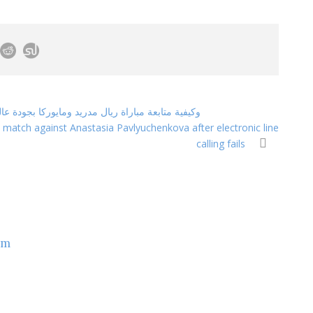
«مشاهدة ممتعة» تردد قناة beIN Sports HD 1 وكيفية متابعة مباراة ريال مدريد ومايوركا بجودة ع
 match against Anastasia Pavlyuchenkova after electronic line
calling fails
om