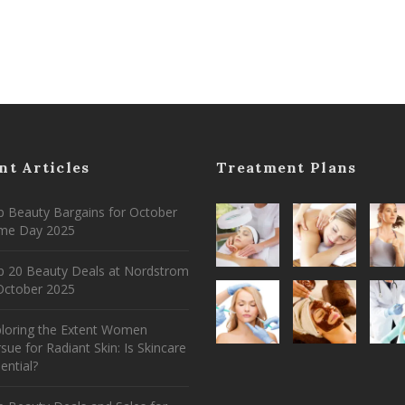
nt Articles
Treatment Plans
 Beauty Bargains for October
ime Day 2025
p 20 Beauty Deals at Nordstrom
ctober 2025
ploring the Extent Women
sue for Radiant Skin: Is Skincare
ential?