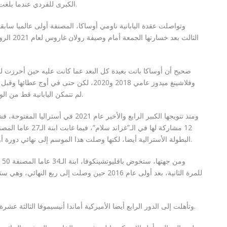
الكبرى للفردي عندما بلغت ربع نهائي بطولة فرنسا المفتوحة في عام 2020.
وتواصلت عقدة اليابانية ناومي أوساكا، المصنفة أولى عالميا سابقا
وفلاشينغ ميدوز عامي 2018 و2020، لكن حتى في
لم تتمكن اليابانية قط من الوصول أبعد من الدور الثالث في البطولة الإنكليزية.
ومنذ تتويجها الكبير الرابع والأخير عام 
البطولة الأسترالية أيضا، لكنها وصلت هذا الموسم إلى نهائي دورة أوكلاند حيث خسرت أمام الدنماركية كلارا تاوسون.
وم
للمرة الثانية، بعد أولى عام 2016 حين وصلت إلى ربع
وتأهلت إلى الدور الرابع أيضا الأميركية أماندا أنيسيموفا الثالثة عشرة بفوزها على المجرية دالما غالفي 5-3 و5-7 و6-3.