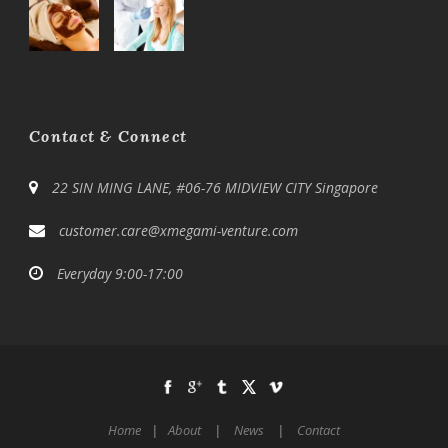
Contact & Connect
22 SIN MING LANE, #06-76 MIDVIEW CITY Singapore
customer.care@xmegami-venture.com
Everyday 9:00-17:00
Home
|
About
|
News
|
Contact