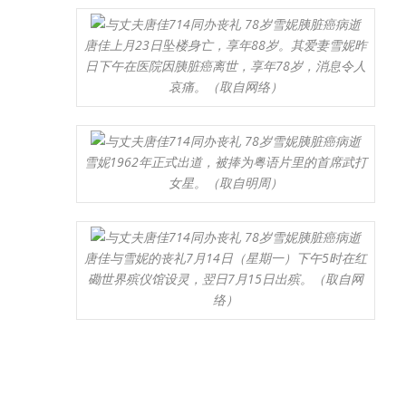
唐佳上月23日坠楼身亡，享年88岁。其爱妻雪妮昨
日下午在医院因胰脏癌离世，享年78岁，消息令人
哀痛。（取自网络）
雪妮1962年正式出道，被捧为粤语片里的首席武打
女星。（取自明周）
唐佳与雪妮的丧礼7月14日（星期一）下午5时在红
磡世界殡仪馆设灵，翌日7月15日出殡。（取自网
络）