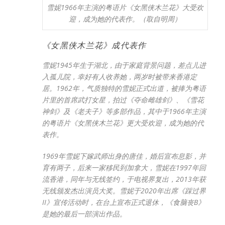
雪妮1966年主演的粤语片《女黑侠木兰花》大受欢
迎，成为她的代表作。（取自明周）
《女黑侠木兰花》成代表作
雪妮1945年生于湖北，由于家庭背景问题，差点儿进
入孤儿院，幸好有人收养她，两岁时被带来香港定
居。1962年，气质独特的雪妮正式出道，被捧为粤语
片里的首席武打女星，拍过《夺命雌雄剑》、《雪花
神剑》及《老夫子》等多部作品，其中于1966年主演
的粤语片《女黑侠木兰花》更大受欢迎，成为她的代
表作。
1969年雪妮下嫁武师出身的唐佳，婚后宣布息影，并
育有两子，后来一家移民到加拿大，雪妮在1997年回
流香港，同年与无线签约，于电视界复出，2013年获
无线颁发杰出演员大奖。雪妮于2020年出席《踩过界
II》宣传活动时，在台上宣布正式退休，《食脑丧B》
是她的最后一部演出作品。