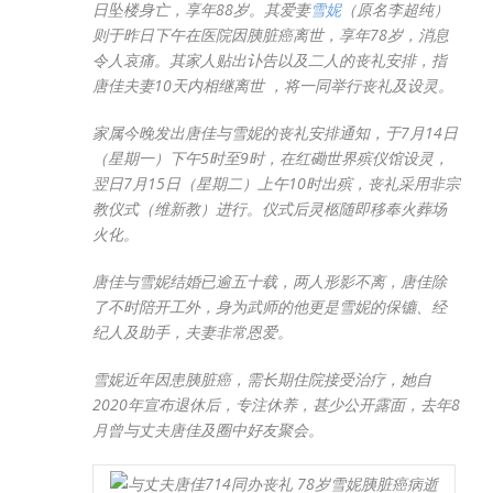
日坠楼身亡，享年88岁。其爱妻
雪妮
（原名李超纯）
则于昨日下午在医院因胰脏癌离世，享年78岁，消息
令人哀痛。其家人贴出讣告以及二人的丧礼安排，指
唐佳夫妻10天内相继离世 ，将一同举行丧礼及设灵。
家属今晚发出唐佳与雪妮的丧礼安排通知，于7月14日
（星期一）下午5时至9时，在红磡世界殡仪馆设灵，
翌日7月15日（星期二）上午10时出殡，丧礼采用非宗
教仪式（维新教）进行。仪式后灵柩随即移奉火葬场
火化。
唐佳与雪妮结婚已逾五十载，两人形影不离，唐佳除
了不时陪开工外，身为武师的他更是雪妮的保镳、经
纪人及助手，夫妻非常恩爱。
雪妮近年因患胰脏癌，需长期住院接受治疗，她自
2020年宣布退休后，专注休养，甚少公开露面，去年8
月曾与丈夫唐佳及圈中好友聚会。