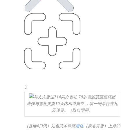
唐佳与雪妮夫妻10天内相继离世 ，将一同举行丧礼
及设灵。（取自明周）
（香港4日讯）知名武术导演
唐佳
（原名黄唐）上月23