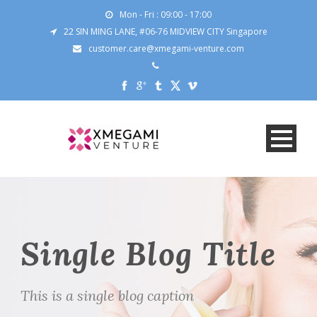
Mon - Fri : 09:00 - 17:00
22 SIN MING LANE, #06-76 MIDVIEW CITY Singapore
customer.care@xmegami-venture.com
Single Blog Title
This is a single blog caption