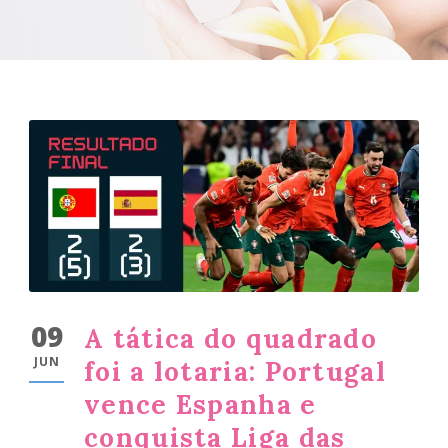
09
A tática do quadrado
JUN
foi a lotaria: Portugal
vence Espanha e
conquista Liga das