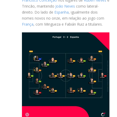
Francisco Conceição
nos lugares de
Ruben Neves
e
Trincão, mantendo
João Neves
como lateral-
direito. Do lado de
Espanha
, igualmente dois
nomes novos no onze, em relação ao jogo com
França
, com Mingueza e Fabián Ruiz a titulares.