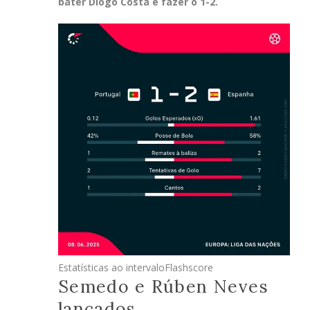
bater Diogo Costa e fazer o 1-2.
Estatísticas ao intervalo
Flashscore
Semedo e Rúben Neves
lançados