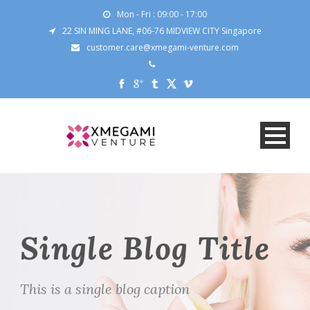
Mon - Fri : 09:00 - 17:00
22 SIN MING LANE, #06-76 MIDVIEW CITY Singapore
customer.care@xmegami-venture.com
Single Blog Title
This is a single blog caption