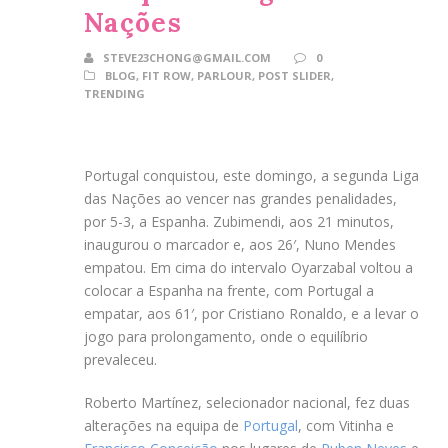
Nações
STEVE23CHONG@GMAIL.COM
0
BLOG
,
FIT ROW
,
PARLOUR
,
POST SLIDER
,
TRENDING
Portugal conquistou, este domingo, a segunda Liga
das Nações ao vencer nas grandes penalidades,
por 5-3, a Espanha. Zubimendi, aos 21 minutos,
inaugurou o marcador e, aos 26′, Nuno Mendes
empatou. Em cima do intervalo Oyarzabal voltou a
colocar a Espanha na frente, com Portugal a
empatar, aos 61′, por Cristiano Ronaldo, e a levar o
jogo para prolongamento, onde o equilíbrio
prevaleceu.
Roberto Martínez, selecionador nacional, fez duas
alterações na equipa de
Portugal
, com Vitinha e