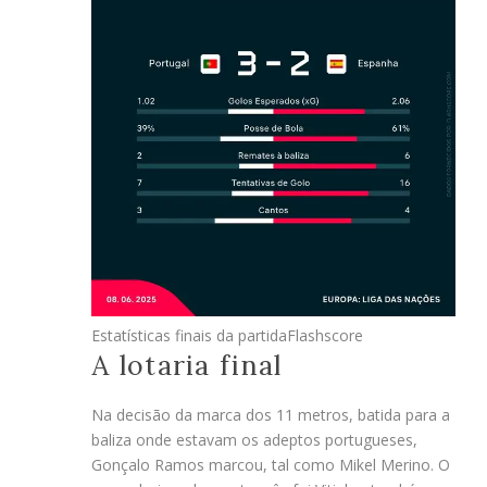
Estatísticas finais da partida
Flashscore
A lotaria final
Na decisão da marca dos 11 metros, batida para a
baliza onde estavam os adeptos portugueses,
Gonçalo Ramos marcou, tal como Mikel Merino. O