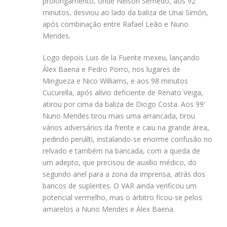
prolongamento, onde Nélson Semedo, aos 92
minutos, desviou ao lado da baliza de Unai Simón,
após combinação entre Rafael Leão e Nuno
Mendes.
Logo depois Luis de la Fuente mexeu, lançando
Álex Baena e Pedro Porro, nos lugares de
Mingueza e Nico Williams, e aos 98 minutos
Cucurella, após alívio deficiente de Renato Veiga,
atirou por cima da baliza de Diogo Costa. Aos 99′
Nuno Mendes tirou mais uma arrancada, tirou
vários adversários da frente e caiu na grande área,
pedindo penálti, instalando-se enorme confusão no
relvado e também na bancada, com a queda de
um adepto, que precisou de auxílio médico, do
segundo anel para a zona da imprensa, atrás dos
bancos de suplentes. O VAR ainda verificou um
potencial vermelho, mas o árbitro ficou-se pelos
amarelos a Nuno Mendes e Álex Baena.