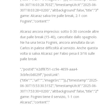
06-30T16:03:28.703Z”,”timestampUtcIt”:”2025-06-
30T18:03:28+0200″,”altBackground”:false,”title”:”3°
game: Alcaraz salva tre palle break, 2-1 con
Fognini”,”content”:”
Alcaraz ancora impreciso: sotto 0-30 concede altre
due palle break (15-40), cancellate dallo spagnolo.
Ne ha una terza Fognini, ancora annullata da un
Carlos in palese difficoltà al servizio. Anche questa
volta si salva Alcaraz: per Fabio pesa il 3/16 sulle
palle break
“,”postId”:”e2df8751-cc9e-4659-aaa4-
3cbfec0d029f”,”postLink”:
{“title”:””,”url”:””,”imageSrc”:””}},{“timestamp”:”2025-
06-30T15:53:30.515Z”,”timestampUtcIt”:”2025-06-
30T17:53:30+0200″,”altBackground”:false,”title”:”2°
game: Fognini tiene il servizio, 1-1 con
Alcaraz”,”content”:”