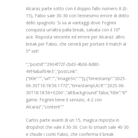
Alcaraz parte sotto con il doppio fallo numero 8 (0-
15), Fabio sale 30-30 con l’ennesimo errore di dritto
dello spagnolo. Si va ai vantaggi dove Fognini
conquista un’altra palla break, salvata con il 10°
ace. Risposta vincente ed errore per Alcaraz: altro
break per Fabio, che servirà per portare il match al
5° set!
“,”postId”:”2904f72f-cbd3-4b06-8d80-
49f4abaf04e3″,”postLink”:
{“title”:””,”url”:””,”imageSrc”:””}},{“timestamp”:”2025-
06-30T16:18:56.177Z”,”timestampUtcIt”:”2025-06-
30T18:18:56+0200″,”altBackground”:false,”title”:”6°
game: Fognini tiene il servizio, 4-2 con
Alcaraz”,”content”:”
Carlos parte avanti di un 15, magica risposta in
dropshot che vale il 30-30. Con lo smash sale 40-30
e chiude i conti Fabio, che conferma il break