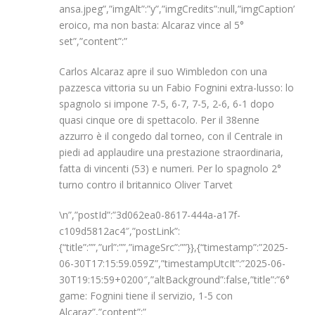
ansa.jpeg”,”imgAlt”:”y”,”imgCredits”:null,”imgCaption”:null
eroico, ma non basta: Alcaraz vince al 5°
set”,”content”:”
Carlos Alcaraz apre il suo Wimbledon con una
pazzesca vittoria su un Fabio Fognini extra-lusso: lo
spagnolo si impone 7-5, 6-7, 7-5, 2-6, 6-1 dopo
quasi cinque ore di spettacolo. Per il 38enne
azzurro è il congedo dal torneo, con il Centrale in
piedi ad applaudire una prestazione straordinaria,
fatta di vincenti (53) e numeri. Per lo spagnolo 2°
turno contro il britannico Oliver Tarvet
\n”,”postId”:”3d062ea0-8617-444a-a17f-
c109d5812ac4″,”postLink”:
{“title”:””,”url”:””,”imageSrc”:””}},{“timestamp”:”2025-
06-30T17:15:59.059Z”,”timestampUtcIt”:”2025-06-
30T19:15:59+0200″,”altBackground”:false,”title”:”6°
game: Fognini tiene il servizio, 1-5 con
Alcaraz”,”content”:”