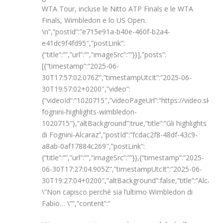
WTA Tour, incluse le Nitto ATP Finals e le WTA
Finals, Wimbledon e lo US Open.
\n”,”postId”:”e715e91a-b40e-460f-b2a4-
e41dc9f4fd95″,”postLink”:
{“title”:””,”url”:””,”imageSrc”:””}}],”posts”:
[{“timestamp”:”2025-06-
30T17:57:02.076Z”,”timestampUtcIt”:”2025-06-
30T19:57:02+0200″,”video”:
{“videoId”:”1020715″,”videoPageUrl”:”https://video.sky.it
fognini-highlights-wimbledon-
1020715″},”altBackground”:true,”title”:”Gli highlights
di Fognini-Alcaraz”,”postId”:”fcdac2f8-48df-43c9-
a8ab-0af17884c269″,”postLink”:
{“title”:””,”url”:””,”imageSrc”:””}},{“timestamp”:”2025-
06-30T17:27:04.905Z”,”timestampUtcIt”:”2025-06-
30T19:27:04+0200″,”altBackground”:false,”title”:”Alcaraz:
\”Non capisco perché sia l’ultimo Wimbledon di
Fabio… \””,”content”:”