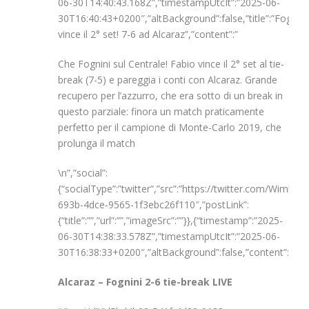
06-30T14:40:43.168Z”,”timestampUtcIt”:”2025-06-
30T16:40:43+0200″,”altBackground”:false,”title”:”Fognini
vince il 2° set! 7-6 ad Alcaraz”,”content”:”
Che Fognini sul Centrale! Fabio vince il 2° set al tie-
break (7-5) e pareggia i conti con Alcaraz. Grande
recupero per l’azzurro, che era sotto di un break in
questo parziale: finora un match praticamente
perfetto per il campione di Monte-Carlo 2019, che
prolunga il match
\n”,”social”:
{“socialType”:”twitter”,”src”:”https://twitter.com/Wimb
693b-4dce-9565-1f3ebc26f110″,”postLink”:
{“title”:””,”url”:””,”imageSrc”:””}},{“timestamp”:”2025-
06-30T14:38:33.578Z”,”timestampUtcIt”:”2025-06-
30T16:38:33+0200″,”altBackground”:false,”content”:”
Alcaraz – Fognini 2-6 tie-break LIVE