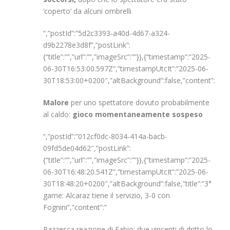
‘coperto’ da alcuni ombrelli
“,”postId”:”5d2c3393-a40d-4d67-a324-
d9b2278e3d8f”,”postLink”:
{“title”:””,”url”:””,”imageSrc”:””}},{“timestamp”:”2025-
06-30T16:53:00.597Z”,”timestampUtcIt”:”2025-06-
30T18:53:00+0200″,”altBackground”:false,”content”:”
Malore
per uno spettatore dovuto probabilmente
al caldo:
gioco momentaneamente sospeso
“,”postId”:”012cf0dc-8034-414a-bacb-
09fd5de04d62″,”postLink”:
{“title”:””,”url”:””,”imageSrc”:””}},{“timestamp”:”2025-
06-30T16:48:20.541Z”,”timestampUtcIt”:”2025-06-
30T18:48:20+0200″,”altBackground”:false,”title”:”3°
game: Alcaraz tiene il servizio, 3-0 con
Fognini”,”content”:”
Pazzesca reazione di Fabio: due vincenti di dritto lo