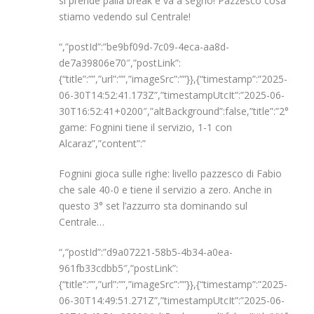
si prende palla break e va a segno! Pazzesco cosa
stiamo vedendo sul Centrale!
“,”postId”:”be9bf09d-7c09-4eca-aa8d-
de7a39806e70″,”postLink”:
{“title”:””,”url”:””,”imageSrc”:””}},{“timestamp”:”2025-
06-30T14:52:41.173Z”,”timestampUtcIt”:”2025-06-
30T16:52:41+0200″,”altBackground”:false,”title”:”2°
game: Fognini tiene il servizio, 1-1 con
Alcaraz”,”content”:”
Fognini gioca sulle righe: livello pazzesco di Fabio
che sale 40-0 e tiene il servizio a zero. Anche in
questo 3° set l’azzurro sta dominando sul
Centrale…
“,”postId”:”d9a07221-58b5-4b34-a0ea-
961fb33cdbb5″,”postLink”:
{“title”:””,”url”:””,”imageSrc”:””}},{“timestamp”:”2025-
06-30T14:49:51.271Z”,”timestampUtcIt”:”2025-06-