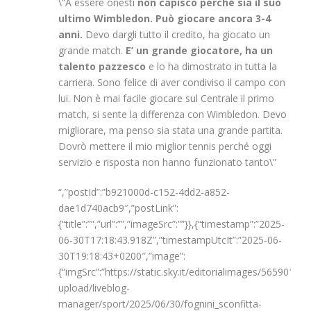
\”A essere onesti
non capisco perché sia il suo
ultimo Wimbledon. Può giocare ancora 3-4
anni.
Devo dargli tutto il credito, ha giocato un
grande match.
E’ un grande giocatore, ha un
talento pazzesco
e lo ha dimostrato in tutta la
carriera. Sono felice di aver condiviso il campo con
lui. Non è mai facile giocare sul Centrale il primo
match, si sente la differenza con Wimbledon. Devo
migliorare, ma penso sia stata una grande partita.
Dovrò mettere il mio miglior tennis perché oggi
servizio e risposta non hanno funzionato tanto\”
“,”postId”:”b921000d-c152-4dd2-a852-
dae1d740acb9″,”postLink”:
{“title”:””,”url”:””,”imageSrc”:””}},{“timestamp”:”2025-
06-30T17:18:43.918Z”,”timestampUtcIt”:”2025-06-
30T19:18:43+0200″,”image”:
{“imgSrc”:”https://static.sky.it/editorialimages/5659
upload/liveblog-
manager/sport/2025/06/30/fognini_sconfitta-