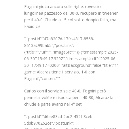
Fognini gioca ancora sulle righe: rovescio
lungolinea pazzesco del 30-0, recupero in tweener
per il 40-0. Chiude a 15 col solito doppio fallo, ma
Fabio c’è
“,”postId”:”47a8207d-17fc-4817-8568-
8613ac99bab5″,”postLink”:
{“title”:””,”url”:””,”imageSrc”:””}},{“timestamp”:”2025-
06-30T15:49:17.329Z”,”timestampUtcIt”:”2025-06-
30T17:49:17+0200″,”altBackground”:false,”title”:”1°
game: Alcaraz tiene il servizio, 1-0 con
Fognini”,”content”:”
Carlos con il servizio sale 40-0, Fognini però
pennella: volée e risposta per il 40-30, Alcaraz la
chiude e parte avanti nel 4° set
“,”postId”:”d6ee83cd-2bc2-452f-8ceb-
5d0b9702b2ce”,”postLink”: