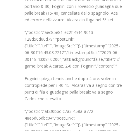
portano 0-30, Fognini con il rovescio guadagna due
palle break (15-40) cancellate dallo spagnolo. Ace
ed errore dell’azzurro: Alcaraz in fuga nel 5° set
“,”postId”:”aec85e81-ec2f-49f4-9013-
128d56d60d79″,”postLink”:
{“title”:””,”url”:””,”imageSrc”:””}},{“timestamp”:”2025-
06-30T16:43:08.721Z”,”timestampUtcIt”:”2025-06-
30T18:43:08+0200″,”altBackground”:false,”title”:”2°
game: break Alcaraz, 2-0 con Fognini”,”content”:”
Fognini spiega tennis anche dopo 4 ore: volèe in
contropiede per il 40-15. Alcaraz va a segno con tre
punti di fila e guadagna palla break: va a segno
Carlos che si esalta
“,”postId”:”af2f0bbc-c7a3-458a-a772-
48e6d05dbc04″,”postLink”:
{“title”:””,”url”:””,”imageSrc”:””}},{“timestamp”:”2025-