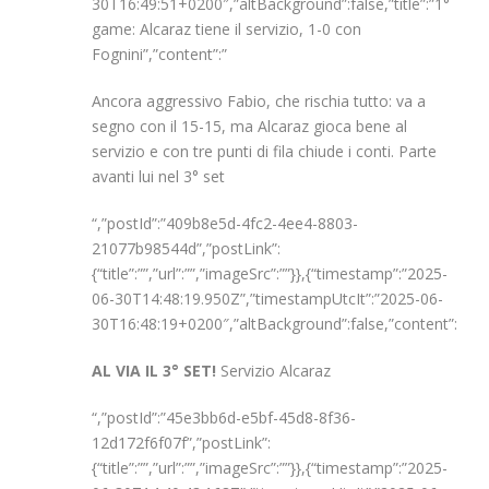
30T16:49:51+0200″,”altBackground”:false,”title”:”1°
game: Alcaraz tiene il servizio, 1-0 con
Fognini”,”content”:”
Ancora aggressivo Fabio, che rischia tutto: va a
segno con il 15-15, ma Alcaraz gioca bene al
servizio e con tre punti di fila chiude i conti. Parte
avanti lui nel 3° set
“,”postId”:”409b8e5d-4fc2-4ee4-8803-
21077b98544d”,”postLink”:
{“title”:””,”url”:””,”imageSrc”:””}},{“timestamp”:”2025-
06-30T14:48:19.950Z”,”timestampUtcIt”:”2025-06-
30T16:48:19+0200″,”altBackground”:false,”content”:”
AL VIA IL 3° SET!
Servizio Alcaraz
“,”postId”:”45e3bb6d-e5bf-45d8-8f36-
12d172f6f07f”,”postLink”:
{“title”:””,”url”:””,”imageSrc”:””}},{“timestamp”:”2025-