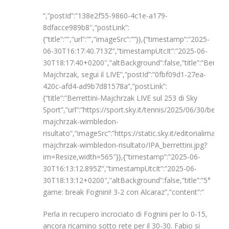
“,”postId”:”138e2f55-9860-4c1e-a179-
8dfacce989b8″,”postLink”:
{“title”:””,”url”:””,”imageSrc”:””}},{“timestamp”:”2025-
06-30T16:17:40.713Z”,”timestampUtcIt”:”2025-06-
30T18:17:40+0200″,”altBackground”:false,”title”:”Berretti
Majchrzak, segui il LIVE”,”postId”:”0fbf09d1-27ea-
420c-afd4-ad9b7d81578a”,”postLink”:
{“title”:”Berrettini-Majchrzak LIVE sul 253 di Sky
Sport”,”url”:”https://sport.sky.it/tennis/2025/06/30/berrett
majchrzak-wimbledon-
risultato”,”imageSrc”:”https://static.sky.it/editoriali
majchrzak-wimbledon-risultato/IPA_berrettini.jpg?
im=Resize,width=565″}},{“timestamp”:”2025-06-
30T16:13:12.895Z”,”timestampUtcIt”:”2025-06-
30T18:13:12+0200″,”altBackground”:false,”title”:”5°
game: break Fognini! 3-2 con Alcaraz”,”content”:”
Perla in recupero incrociato di Fognini per lo 0-15,
ancora ricamino sotto rete per il 30-30. Fabio si