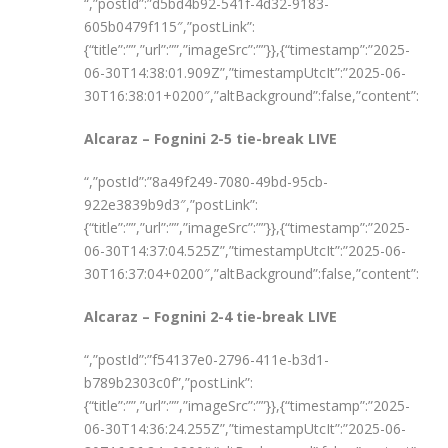
“,”postId”:”d5bd4b92-541f-4d32-9183-
605b0479f115″,”postLink”:
{“title”:””,”url”:””,”imageSrc”:””}},{“timestamp”:”2025-
06-30T14:38:01.909Z”,”timestampUtcIt”:”2025-06-
30T16:38:01+0200″,”altBackground”:false,”content”:”
Alcaraz – Fognini 2-5 tie-break LIVE
“,”postId”:”8a49f249-7080-49bd-95cb-
922e3839b9d3″,”postLink”:
{“title”:””,”url”:””,”imageSrc”:””}},{“timestamp”:”2025-
06-30T14:37:04.525Z”,”timestampUtcIt”:”2025-06-
30T16:37:04+0200″,”altBackground”:false,”content”:”
Alcaraz – Fognini 2-4 tie-break LIVE
“,”postId”:”f54137e0-2796-411e-b3d1-
b789b2303c0f”,”postLink”:
{“title”:””,”url”:””,”imageSrc”:””}},{“timestamp”:”2025-
06-30T14:36:24.255Z”,”timestampUtcIt”:”2025-06-