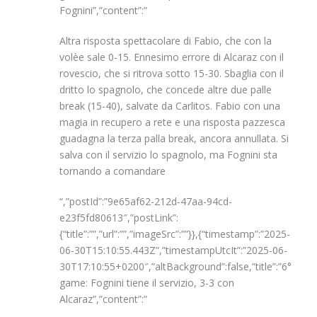
Fognini”,”content”:”
Altra risposta spettacolare di Fabio, che con la
volèe sale 0-15. Ennesimo errore di Alcaraz con il
rovescio, che si ritrova sotto 15-30. Sbaglia con il
dritto lo spagnolo, che concede altre due palle
break (15-40), salvate da Carlitos. Fabio con una
magia in recupero a rete e una risposta pazzesca
guadagna la terza palla break, ancora annullata. Si
salva con il servizio lo spagnolo, ma Fognini sta
tornando a comandare
“,”postId”:”9e65af62-212d-47aa-94cd-
e23f5fd80613″,”postLink”:
{“title”:””,”url”:””,”imageSrc”:””}},{“timestamp”:”2025-
06-30T15:10:55.443Z”,”timestampUtcIt”:”2025-06-
30T17:10:55+0200″,”altBackground”:false,”title”:”6°
game: Fognini tiene il servizio, 3-3 con
Alcaraz”,”content”:”