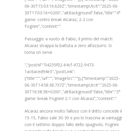
06-30T15:03:16.620Z”,”timestampUtcIt”:”2025-06-
30T17:03:16+0200″,”altBackground”:false,”title”:”4°
game: contro break Alcaraz, 2-2 con
Fognini”,”content”:”
Passaggio a vuoto di Fabio, il primo del match:
Alcaraz strappa la battuta a zero all’azzurro. Si
torna on serve
“,”postId”:”04235f02-64cf-4722-9473-
1ac6aced94e3″,”postLink”:
{“title”:””,”url”:””,”imageSrc”:””}},{“timestamp”:”2025-
06-30T14:58:38.737Z”,”timestampUtcIt”:”2025-06-
30T16:58:38+0200″,”altBackground”:false,”title”:”3°
game: break Fognini! 2-1 con Alcaraz”,”content”:”
Alcaraz ancora molto falloso con il dritto concede il
15-15, Fabio sale 30-30 e poi lo trascina ai vantaggi
con il settimo doppio fallo dello spagnolo. Fognini