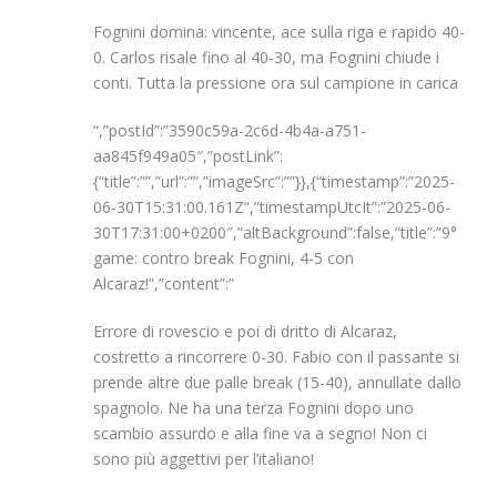
Fognini domina: vincente, ace sulla riga e rapido 40-
0. Carlos risale fino al 40-30, ma Fognini chiude i
conti. Tutta la pressione ora sul campione in carica
“,”postId”:”3590c59a-2c6d-4b4a-a751-
aa845f949a05″,”postLink”:
{“title”:””,”url”:””,”imageSrc”:””}},{“timestamp”:”2025-
06-30T15:31:00.161Z”,”timestampUtcIt”:”2025-06-
30T17:31:00+0200″,”altBackground”:false,”title”:”9°
game: contro break Fognini, 4-5 con
Alcaraz!”,”content”:”
Errore di rovescio e poi di dritto di Alcaraz,
costretto a rincorrere 0-30. Fabio con il passante si
prende altre due palle break (15-40), annullate dallo
spagnolo. Ne ha una terza Fognini dopo uno
scambio assurdo e alla fine va a segno! Non ci
sono più aggettivi per l’italiano!