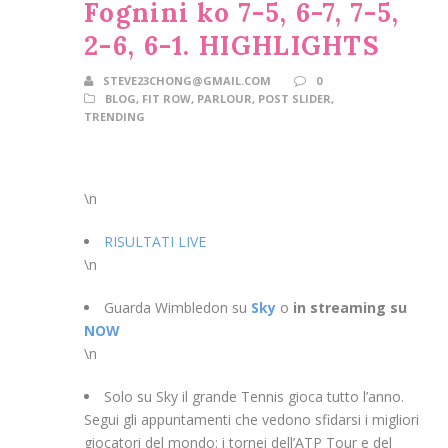
Fognini ko 7-5, 6-7, 7-5,
2-6, 6-1. HIGHLIGHTS
STEVE23CHONG@GMAIL.COM
0
BLOG
,
FIT ROW
,
PARLOUR
,
POST SLIDER
,
TRENDING
\n
RISULTATI LIVE
\n
Guarda Wimbledon su
Sky
o
in streaming su
NOW
\n
Solo su Sky il grande Tennis gioca tutto l’anno.
Segui gli appuntamenti che vedono sfidarsi i migliori
giocatori del mondo: i tornei dell’ATP Tour e del