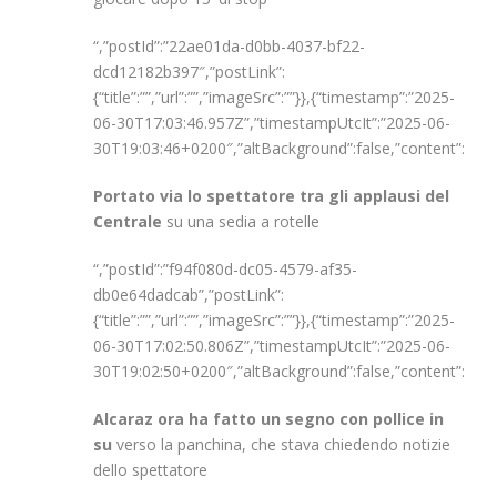
“,”postId”:”22ae01da-d0bb-4037-bf22-
dcd12182b397″,”postLink”:
{“title”:””,”url”:””,”imageSrc”:””}},{“timestamp”:”2025-
06-30T17:03:46.957Z”,”timestampUtcIt”:”2025-06-
30T19:03:46+0200″,”altBackground”:false,”content”:”
Portato via lo spettatore tra gli applausi del
Centrale
su una sedia a rotelle
“,”postId”:”f94f080d-dc05-4579-af35-
db0e64dadcab”,”postLink”:
{“title”:””,”url”:””,”imageSrc”:””}},{“timestamp”:”2025-
06-30T17:02:50.806Z”,”timestampUtcIt”:”2025-06-
30T19:02:50+0200″,”altBackground”:false,”content”:”
Alcaraz ora ha fatto un segno con pollice in
su
verso la panchina, che stava chiedendo notizie
dello spettatore