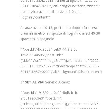
06-30T16:38:42.521Z”,”timestampUtcIt”:”2025-06-
30T18:38:42+0200″,”altBackground”:false,”title”:”1°
game: Alcaraz tiene il servizio, 1-0 con
Fognini”,”content”:”
Alcaraz avanti 40-15, poi il nono doppio fallo: esce
di un millimetro la risposta di Fognini che sul 40-30
spaventa lo spagnolo
“,”postId”:”4bc90d34-ceb9-44f9-8f5c-
1b9a2114a506″,”postLink”:
{“title”:””,”url”:””,”imageSrc”:””}},{“timestamp”:”2025-
06-30T16:32:57.372Z”,”timestampUtcIt”:”2025-06-
30T18:32:57+0200″,”altBackground”:false,”content”:”
5° SET AL VIA!
Servizio Alcaraz
“,”postId”:”191392ae-0e9f-4bd8-b1fc-
2fd51aed63e3″,”postLink”:
{“title”:””,”url”:””,”imageSrc”:””}},{“timestamp”:”2025-