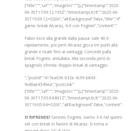
{“title”:””,”url”:””,”imageSrc”:””}},{“timestamp”:”2025-
06-30T17:09:12.195Z”,”timestampUtcIt”:”2025-06-
30T19:09:12+0200″,”altBackground”:false,”title”:”4°
game: break Alcaraz, 4-0 con Fognini”,”content”:”
Fabio esce alla grande dalla pausa: sale 40-0
rapidamente, poi però Alcaraz gioca tre punti alla
grande e risale fino ai vantaggi. Concede palla
break Fognini, annullata. Alla seconda però lo
spagnolo sfonda: doppio break di vantaggio
“,”postId”:”417ea036-632e-4c99-b843-
fed8ae4349ea”,”postLink”:
{“title”:””,”url”:””,”imageSrc”:””}},{“timestamp”:”2025-
06-30T17:05:04.861Z”,”timestampUtcIt”:”2025-06-
30T19:05:04+0200″,”altBackground”:false,”content”:”
SI RIPRENDE!
Servizio Fognini, siamo 3-0 nel quinto
set con break in favore di Alcaraz. Si torna a
giocare dopo 15′ di stop