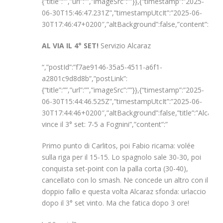
{“title”:””,”url”:””,”imageSrc”:””}},{“timestamp”:”2025-
06-30T15:46:47.231Z”,”timestampUtcIt”:”2025-06-
30T17:46:47+0200″,”altBackground”:false,”content”:”
AL VIA IL 4° SET!
Servizio Alcaraz
“,”postId”:”f7ae9146-35a5-4511-a6f1-
a2801c9d8d8b”,”postLink”:
{“title”:””,”url”:””,”imageSrc”:””}},{“timestamp”:”2025-
06-30T15:44:46.525Z”,”timestampUtcIt”:”2025-06-
30T17:44:46+0200″,”altBackground”:false,”title”:”Alcaraz
vince il 3° set: 7-5 a Fognini”,”content”:”
Primo punto di Carlitos, poi Fabio ricama: volée
sulla riga per il 15-15. Lo spagnolo sale 30-30, poi
conquista set-point con la palla corta (30-40),
cancellato con lo smash. Ne concede un altro con il
doppio fallo e questa volta Alcaraz sfonda: urlaccio
dopo il 3° set vinto. Ma che fatica dopo 3 ore!