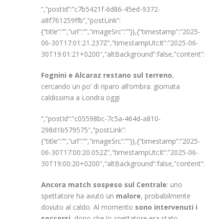
“,”postId”:”c7b5421f-6d86-45ed-9372-
a8f761259ffb”,”postLink”:
{“title”:””,”url”:””,”imageSrc”:””}},{“timestamp”:”2025-
06-30T17:01:21.237Z”,”timestampUtcIt”:”2025-06-
30T19:01:21+0200″,”altBackground”:false,”content”:”
Fognini e Alcaraz restano sul terreno
,
cercando un po’ di riparo all’ombra: giornata
caldissima a Londra oggi
“,”postId”:”c05598bc-7c5a-464d-a810-
298d1b579575″,”postLink”:
{“title”:””,”url”:””,”imageSrc”:””}},{“timestamp”:”2025-
06-30T17:00:20.052Z”,”timestampUtcIt”:”2025-06-
30T19:00:20+0200″,”altBackground”:false,”content”:”
Ancora match sospeso sul Centrale
: uno
spettatore ha avuto un
malore
, probabilmente
dovuto al caldo. Al momento
sono intervenuti i
soccorsi,
dopo che lo spettatore era stato