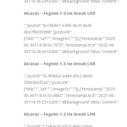
30T16:36:24+0200″,”altBackground”:false,”content”:”
Alcaraz – Fognini 1-4 tie-break LIVE
“,”postId”:”0cc9b967-e389-4e20-8e4f-
ebe7f8d2099d”,”postLink”:
{“title”:””,”url”:””,”imageSrc”:””}},{“timestamp”:”2025-
06-30T14:36:00.767Z”,”timestampUtcIt”:”2025-06-
30T16:36:00+0200″,”altBackground”:false,”content”:”
Alcaraz – Fognini 1-3 tie-break LIVE
“,”postId”:”9c389bb2-a4d4-40c2-8b00-
2ffdcbbef22e”,”postLink”:
{“title”:””,”url”:””,”imageSrc”:””}},{“timestamp”:”2025-
06-30T14:35:53.486Z”,”timestampUtcIt”:”2025-06-
30T16:35:53+0200″,”altBackground”:false,”content”:”
Alcaraz – Fognini 1-2 tie-break LIVE
“,”postId”:”c2a87e70-47c5-466c-b5b0-