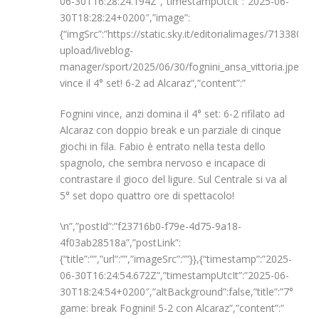
06-30T16:28:24.194Z”,”timestampUtcIt”:”2025-06-
30T18:28:24+0200″,”image”:
{“imgSrc”:”https://static.sky.it/editorialimages/7133
upload/liveblog-
manager/sport/2025/06/30/fognini_ansa_vittoria.jpeg”,”img
vince il 4° set! 6-2 ad Alcaraz”,”content”:”
Fognini vince, anzi domina il 4° set: 6-2 rifilato ad
Alcaraz con doppio break e un parziale di cinque
giochi in fila. Fabio è entrato nella testa dello
spagnolo, che sembra nervoso e incapace di
contrastare il gioco del ligure. Sul Centrale si va al
5° set dopo quattro ore di spettacolo!
\n”,”postId”:”f23716b0-f79e-4d75-9a18-
4f03ab28518a”,”postLink”:
{“title”:””,”url”:””,”imageSrc”:””}},{“timestamp”:”2025-
06-30T16:24:54.672Z”,”timestampUtcIt”:”2025-06-
30T18:24:54+0200″,”altBackground”:false,”title”:”7°
game: break Fognini! 5-2 con Alcaraz”,”content”:”