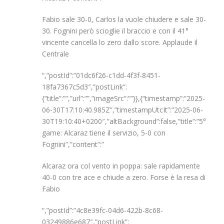
Fabio sale 30-0, Carlos la vuole chiudere e sale 30-
30. Fognini però scioglie il braccio e con il 41°
vincente cancella lo zero dallo score. Applaude il
Centrale
“,”postId”:”01dc6f26-c1dd-4f3f-8451-
18fa7367c5d3″,”postLink”:
{“title”:””,”url”:””,”imageSrc”:””}},{“timestamp”:”2025-
06-30T17:10:40.985Z”,”timestampUtcIt”:”2025-06-
30T19:10:40+0200″,”altBackground”:false,”title”:”5°
game: Alcaraz tiene il servizio, 5-0 con
Fognini”,”content”:”
Alcaraz ora col vento in poppa: sale rapidamente
40-0 con tre ace e chiude a zero. Forse è la resa di
Fabio
“,”postId”:”4c8e39fc-04d6-422b-8c68-
03249886e687″,”postLink”: