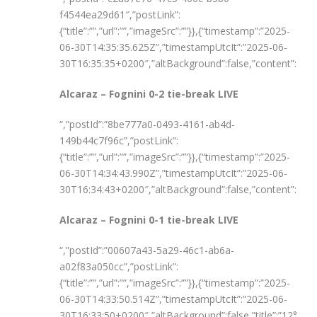
f4544ea29d61″,”postLink”:
{“title”:””,”url”:””,”imageSrc”:””}},{“timestamp”:”2025-
06-30T14:35:35.625Z”,”timestampUtcIt”:”2025-06-
30T16:35:35+0200″,”altBackground”:false,”content”:”
Alcaraz – Fognini 0-2 tie-break LIVE
“,”postId”:”8be777a0-0493-4161-ab4d-
149b44c7f96c”,”postLink”:
{“title”:””,”url”:””,”imageSrc”:””}},{“timestamp”:”2025-
06-30T14:34:43.990Z”,”timestampUtcIt”:”2025-06-
30T16:34:43+0200″,”altBackground”:false,”content”:”
Alcaraz – Fognini 0-1 tie-break LIVE
“,”postId”:”00607a43-5a29-46c1-ab6a-
a02f83a050cc”,”postLink”:
{“title”:””,”url”:””,”imageSrc”:””}},{“timestamp”:”2025-
06-30T14:33:50.514Z”,”timestampUtcIt”:”2025-06-
30T16:33:50+0200″,”altBackground”:false,”title”:”12°