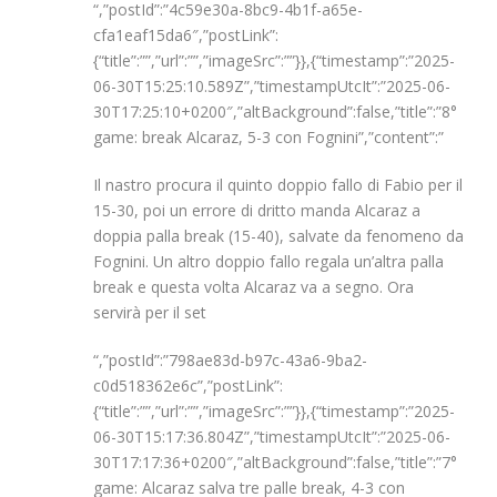
“,”postId”:”4c59e30a-8bc9-4b1f-a65e-
cfa1eaf15da6″,”postLink”:
{“title”:””,”url”:””,”imageSrc”:””}},{“timestamp”:”2025-
06-30T15:25:10.589Z”,”timestampUtcIt”:”2025-06-
30T17:25:10+0200″,”altBackground”:false,”title”:”8°
game: break Alcaraz, 5-3 con Fognini”,”content”:”
Il nastro procura il quinto doppio fallo di Fabio per il
15-30, poi un errore di dritto manda Alcaraz a
doppia palla break (15-40), salvate da fenomeno da
Fognini. Un altro doppio fallo regala un’altra palla
break e questa volta Alcaraz va a segno. Ora
servirà per il set
“,”postId”:”798ae83d-b97c-43a6-9ba2-
c0d518362e6c”,”postLink”:
{“title”:””,”url”:””,”imageSrc”:””}},{“timestamp”:”2025-
06-30T15:17:36.804Z”,”timestampUtcIt”:”2025-06-
30T17:17:36+0200″,”altBackground”:false,”title”:”7°
game: Alcaraz salva tre palle break, 4-3 con