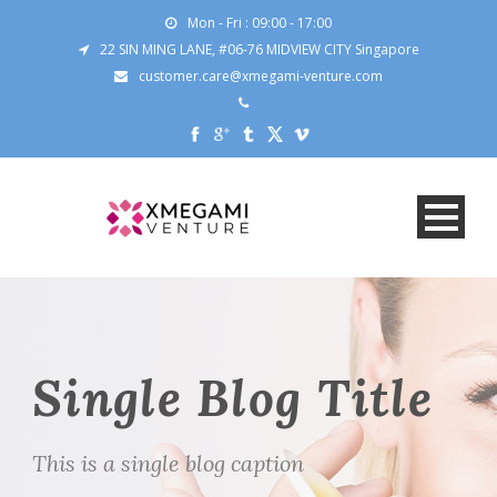
Mon - Fri : 09:00 - 17:00
22 SIN MING LANE, #06-76 MIDVIEW CITY Singapore
customer.care@xmegami-venture.com
Single Blog Title
This is a single blog caption