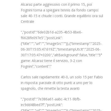
Alcaraz parte aggressivo con il primo 15, poi
Fognini torna a spiegare tennis da fondo campo:
sale 40-15 e chiude i conti. Grande equilibrio ora sul
Centrale
“,”postId”:”6de02b1d-a235-4b53-8be6-
f6628fe097e5″,”postLink”:
{“title”:””,”url”:””,”imageSrc”:””}},{“timestamp”:”2025-
06-30T15:05:47.619Z”,”timestampUtcIt”:”2025-06-
30T17:05:47+0200″,”altBackground”:false,”title”:”5°
game: Alcaraz tiene il servizio, 3-2 con
Fognini”,”content”:”
Carlos sale rapidamente 40-0, un solo 15 per Fabio
in risposta: parziale di otto punti a uno per lo
spagnolo, che rimette la testa avanti
“,”postId”:”7e386a61-aabc-4c11-9bfb-
ec9dd48bed7f”,”postLink”:
{“title”:””,”url”:””,”imageSrc”:””}},{“timestamp”:”2025-