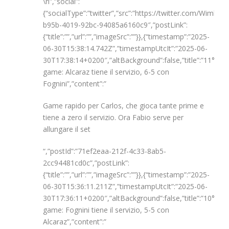
\n”,”social”:
{“socialType”:”twitter”,”src”:”https://twitter.com/Wimb
b95b-4019-92bc-94085a6160c9″,”postLink”:
{“title”:””,”url”:””,”imageSrc”:””}},{“timestamp”:”2025-
06-30T15:38:14.742Z”,”timestampUtcIt”:”2025-06-
30T17:38:14+0200″,”altBackground”:false,”title”:”11°
game: Alcaraz tiene il servizio, 6-5 con
Fognini”,”content”:”
Game rapido per Carlos, che gioca tante prime e
tiene a zero il servizio. Ora Fabio serve per
allungare il set
“,”postId”:”71ef2eaa-212f-4c33-8ab5-
2cc94481cd0c”,”postLink”:
{“title”:””,”url”:””,”imageSrc”:””}},{“timestamp”:”2025-
06-30T15:36:11.211Z”,”timestampUtcIt”:”2025-06-
30T17:36:11+0200″,”altBackground”:false,”title”:”10°
game: Fognini tiene il servizio, 5-5 con
Alcaraz”,”content”:”