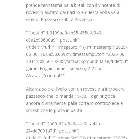
prende l’ennesima palla break con il vincente di
rovescio aiutato dal nastro e questa volta va a
segno! Pazzesco Fabio! Pazzesco!
“,”postId”:”b3199aa0-cb05-455d-b342-
c0a2e93600a9″,”postLink”:
{“title”:””,”url”:””,”imageSrc”:””}},{“timestamp”:”2025-
06-30T16:08:50.059Z”,”timestampUtcIt”:”2025-06-
30T18:08:50+0200″,”altBackground”:false,”title”:”4°
game: Fognini tiene il servizio, 2-2 con
Alcaraz”,”content”:”
Alcaraz sale di livello con un rovescio a incrociare
pazzesco che lo manda 15-30. Fognini gioca
ancora divinamente: palla corta in contropiede e
smash che lo porta in parità
“,”postId”:”2a09f62b-8464-4c0c-a44a-
2f4dd7091a7d”,”postLink”:
{“title”:””,”url”:””,”imageSrc”:””}},{“timestamp”:”2025-