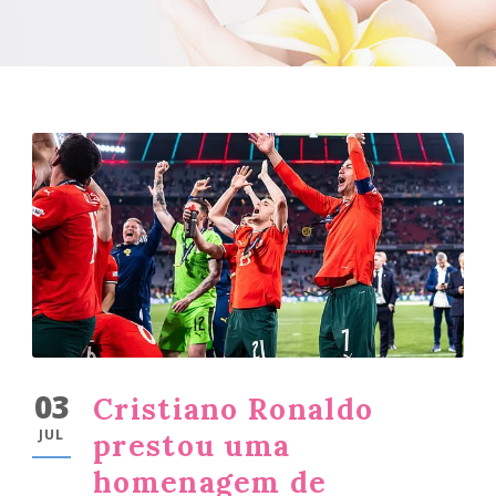
03
Cristiano Ronaldo
JUL
prestou uma
homenagem de