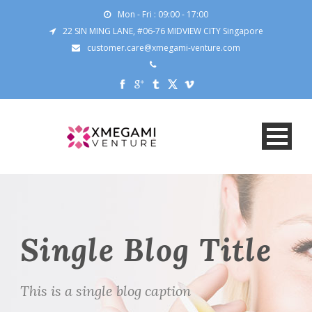
Mon - Fri : 09:00 - 17:00
22 SIN MING LANE, #06-76 MIDVIEW CITY Singapore
customer.care@xmegami-venture.com
Single Blog Title
This is a single blog caption