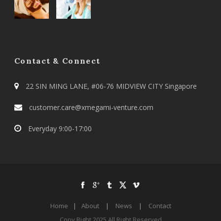
Contact & Connect
22 SIN MING LANE, #06-76 MIDVIEW CITY Singapore
customer.care@xmegami-venture.com
Everyday 9:00-17:00
Home
|
About
|
News
|
Contact
Copy Right 2025 All Right Reserved