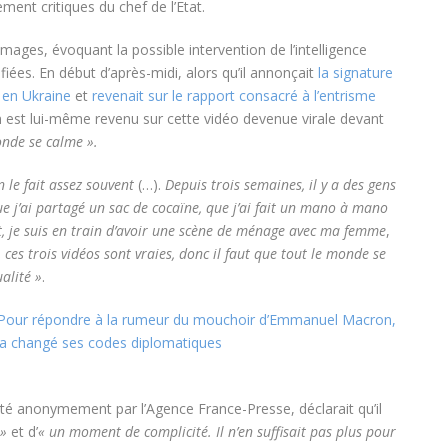
ment critiques du chef de l’Etat.
images, évoquant la possible intervention de l’intelligence
tifiées. En début d’après-midi, alors qu’il annonçait
la signature
 en Ukraine
et
revenait sur le rapport consacré à l’entrisme
est lui-même revenu sur cette vidéo devenue virale devant
onde se calme ».
le fait assez souvent
(…).
Depuis trois semaines, il y a des gens
e j’ai partagé un sac de cocaïne, que j’ai fait un mano à mano
t, je suis en train d’avoir une scène de ménage avec ma femme
,
, ces trois vidéos sont vraies, donc il faut que tout le monde se
alité »
.
Pour répondre à la rumeur du mouchoir d’Emmanuel Macron,
e a changé ses codes diplomatiques
ité anonymement par l’Agence France-Presse, déclarait qu’il
 »
et d’
« un moment de complicité. Il n’en suffisait pas plus pour