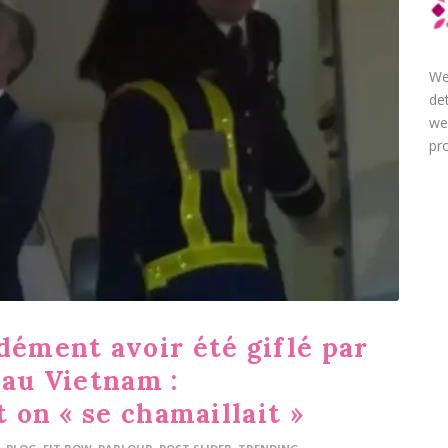
We
de
we
pro
ément avoir été giflé par
 au Vietnam :
t on « se chamaillait »