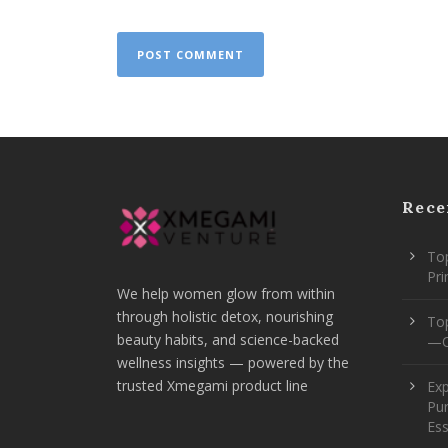
Rece
Top
Pr
We help women glow from within
through holistic detox, nourishing
To
beauty habits, and science-backed
—O
wellness insights — powered by the
trusted Xmegami product line
Ex
Pur
Ess