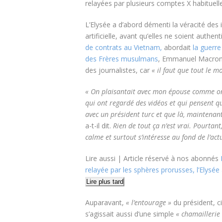
relayées par plusieurs comptes X habituelle
L’Elysée a d’abord démenti la véracité des 
artificielle, avant qu’elles ne soient authen
de contrats au Vietnam,
abordait
la guerre
des Frères musulmans
, Emmanuel Macron 
des journalistes, car
« il faut que tout le m
« On plaisantait avec mon épouse comme on 
qui ont regardé des vidéos et qui pensent qu
avec un président turc et que là, maintenan
a-t-il dit.
Rien de tout ça n’est vrai. Pourtant
calme et surtout s’intéresse au fond de l’actu
Lire aussi |
Article réservé à nos abonnés
relayée par les sphères prorusses, l’Elysé
Lire plus tard
Auparavant,
« l’entourage »
du président, c
s’agissait aussi d’une simple
« chamaillerie