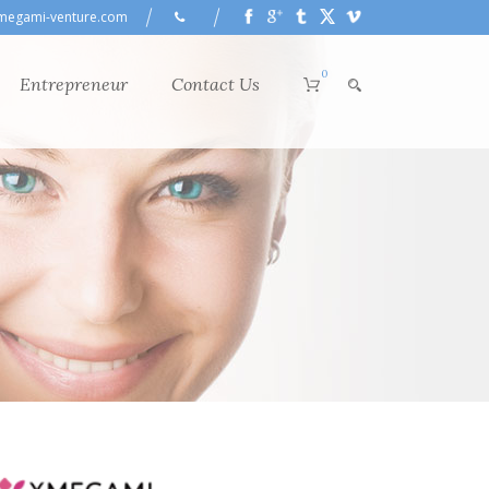
megami-venture.com
0
Entrepreneur
Contact Us