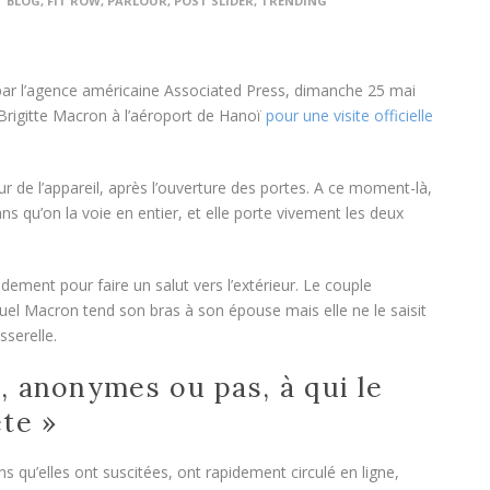
BLOG
,
FIT ROW
,
PARLOUR
,
POST SLIDER
,
TRENDING
par l’agence américaine Associated Press, dimanche 25 mai
 Brigitte Macron à l’aéroport de Hanoï
pour une visite officielle
ieur de l’appareil, après l’ouverture des portes. A ce moment-là,
s qu’on la voie en entier, et elle porte vivement les deux
idement pour faire un salut vers l’extérieur. Le couple
nuel Macron tend son bras à son épouse mais elle ne le saisit
sserelle.
, anonymes ou pas, à qui le
te »
ns qu’elles ont suscitées, ont rapidement circulé en ligne,