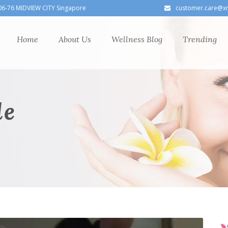
06-76 MIDVIEW CITY Singapore
customer.care@x
Home
About Us
Wellness Blog
Trending
le