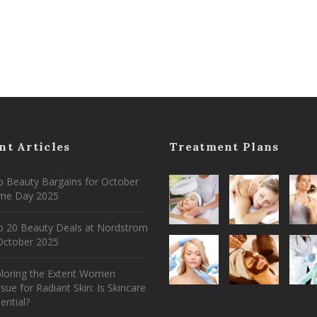
nt Articles
Treatment Plans
 Beauty Bargains for October
ime Day 2025
p 20 Beauty Deals at Nordstrom
ctober 2025
ploring the Extent Women
sue for Radiant Skin: Is Skincare
ential?