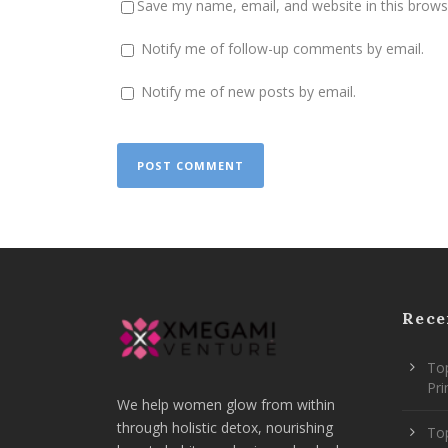
Save my name, email, and website in this brows
Notify me of follow-up comments by email.
Notify me of new posts by email.
Rece
Top
Pr
We help women glow from within
through holistic detox, nourishing
To