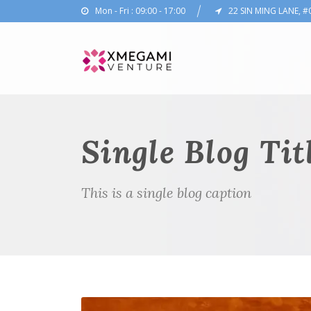
Mon - Fri : 09:00 - 17:00
22 SIN MING LANE, #
Single Blog Tit
This is a single blog caption