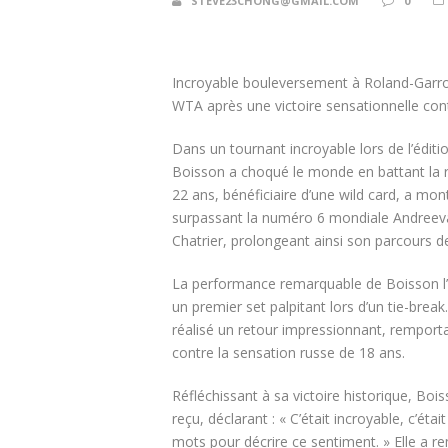
STEVE23CHONG@GMAIL.COM
0
Incroyable bouleversement à Roland-Garro
WTA après une victoire sensationnelle con
Dans un tournant incroyable lors de l’éditi
Boisson a choqué le monde en battant la r
22 ans, bénéficiaire d’une wild card, a m
surpassant la numéro 6 mondiale Andreeva a
Chatrier, prolongeant ainsi son parcours d
La performance remarquable de Boisson l’a 
un premier set palpitant lors d’un tie-break
réalisé un retour impressionnant, remportan
contre la sensation russe de 18 ans.
Réfléchissant à sa victoire historique, Boi
reçu, déclarant : « C’était incroyable, c’ét
mots pour décrire ce sentiment. » Elle a r