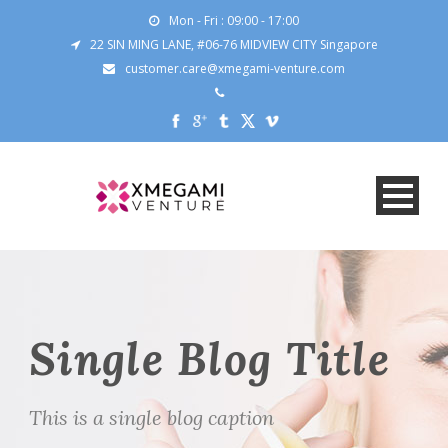
Mon - Fri : 09:00 - 17:00
22 SIN MING LANE, #06-76 MIDVIEW CITY Singapore
customer.care@xmegami-venture.com
Single Blog Title
This is a single blog caption