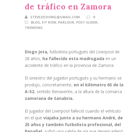
de tráfico en Zamora
STEVE23CHONG@GMAIL.COM
0
BLOG
,
FIT ROW
,
PARLOUR
,
POST SLIDER
,
TRENDING
Diogo Jota,
futbolista portugués del Liverpool de
28 años,
ha fallecido esta madrugada
en un
accidente de tráfico en la provincia de Zamora.
El siniestro del jugador portugués y su hermano se
produjo, concretamente,
en el kilómetro 65 de la
A-52
, sentido Benavente, a la altura de la comarca
zamorana de Sanabria.
El jugador del Liverpool falleció cuando el vehículo
en el que
viajaba junto a su hermano André, de
25 años y también futbolista profesional, del
Penafiel,
sufrió una salida de vía que desencadenó