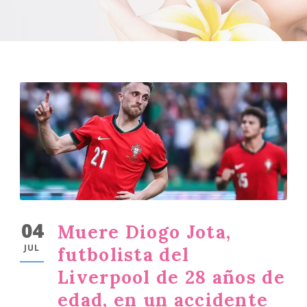
04
Muere Diogo Jota,
JUL
futbolista del
Liverpool de 28 años de
edad, en un accidente