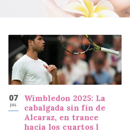
07
Wimbledon 2025: La
JUL
cabalgada sin fin de
Alcaraz, en trance
hacia los cuartos |