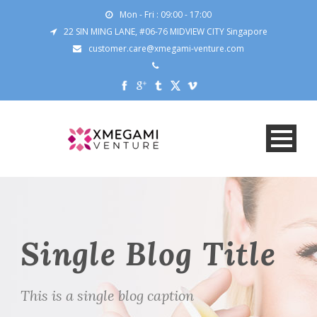
Mon - Fri : 09:00 - 17:00
22 SIN MING LANE, #06-76 MIDVIEW CITY Singapore
customer.care@xmegami-venture.com
Single Blog Title
This is a single blog caption