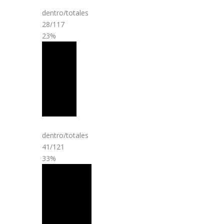
dentro/totales
28/117
23%
dentro/totales
41/121
33%