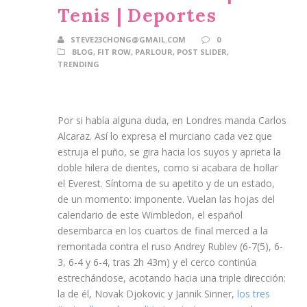
Tenis | Deportes
STEVE23CHONG@GMAIL.COM
0
BLOG
,
FIT ROW
,
PARLOUR
,
POST SLIDER
,
TRENDING
Por si había alguna duda, en Londres manda Carlos
Alcaraz. Así lo expresa el murciano cada vez que
estruja el puño, se gira hacia los suyos y aprieta la
doble hilera de dientes, como si acabara de hollar
el Everest. Síntoma de su apetito y de un estado,
de un momento: imponente. Vuelan las hojas del
calendario de este Wimbledon, el español
desembarca en los cuartos de final merced a la
remontada contra el ruso Andrey Rublev (6-7(5), 6-
3, 6-4 y 6-4, tras 2h 43m) y el cerco continúa
estrechándose, acotando hacia una triple dirección:
la de él, Novak Djokovic y Jannik Sinner,
los tres