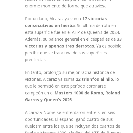
enorme momento de forma que atraviesa.
Por un lado, Alcaraz ya suma
17 victorias
consecutivas en hierba
. Su última derrota en
esta superficie fue en el ATP de Queen’s de 2024.
Además, su balance general en el césped es de
33
victorias y apenas tres derrotas
. Ya es posible
percibir que se trata una de sus superficies
predilectas.
En tanto, prolongó su mejor racha histórica de
victorias. Alcaraz ya suma
22 triunfos al hilo
, lo
que le permitió en este período coronarse
campeón en el
Masters 1000 de Roma, Roland
Garros y Queen’s 2025
.
Alcaraz y Norrie se enfrentaron entre sí en seis
oportunidades. El español ganó cuatro de sus
duelosm entre los que se incluyen dos cuartos de
final de Masters 1000 y la final del ATP de Buenos