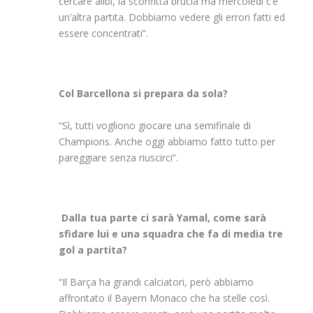
cercare alibi, la sconfitta brucia ma mercoledì c’è
un’altra partita. Dobbiamo vedere gli errori fatti ed
essere concentrati”.
Col Barcellona si prepara da sola?
“Sì, tutti vogliono giocare una semifinale di
Champions. Anche oggi abbiamo fatto tutto per
pareggiare senza riuscirci”.
Dalla tua parte ci sarà Yamal, come sarà
sfidare lui e una squadra che fa di media tre
gol a partita?
“Il Barça ha grandi calciatori, però abbiamo
affrontato il Bayern Monaco che ha stelle così.