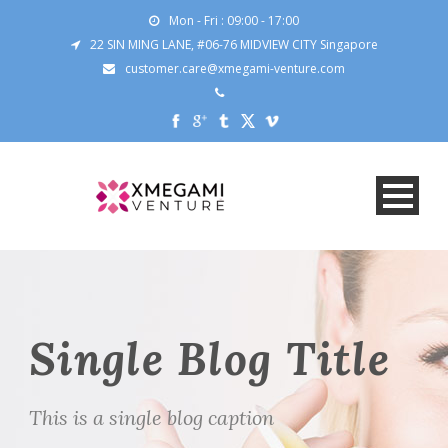
Mon - Fri : 09:00 - 17:00
22 SIN MING LANE, #06-76 MIDVIEW CITY Singapore
customer.care@xmegami-venture.com
Single Blog Title
This is a single blog caption