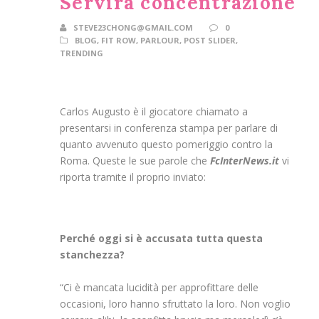
Servirà concentrazione
STEVE23CHONG@GMAIL.COM
0
BLOG
,
FIT ROW
,
PARLOUR
,
POST SLIDER
,
TRENDING
Carlos Augusto è il giocatore chiamato a
presentarsi in conferenza stampa per parlare di
quanto avvenuto questo pomeriggio contro la
Roma. Queste le sue parole che
FcInterNews.it
vi
riporta tramite il proprio inviato:
Perché oggi si è accusata tutta questa
stanchezza?
“Ci è mancata lucidità per approfittare delle
occasioni, loro hanno sfruttato la loro. Non voglio