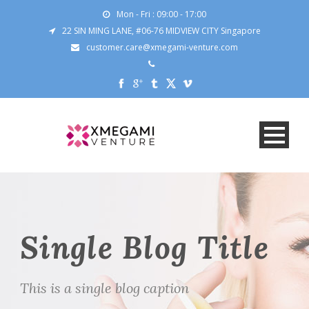
Mon - Fri : 09:00 - 17:00
22 SIN MING LANE, #06-76 MIDVIEW CITY Singapore
customer.care@xmegami-venture.com
Single Blog Title
This is a single blog caption