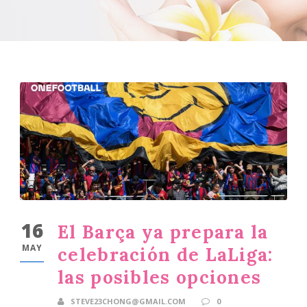
16
El Barça ya prepara la
MAY
celebración de LaLiga:
las posibles opciones
STEVE23CHONG@GMAIL.COM
0