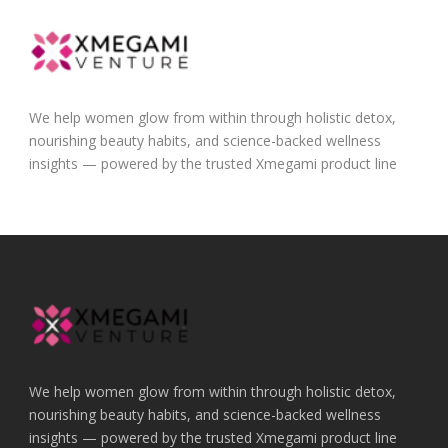
We help women glow from within through holistic detox,
nourishing beauty habits, and science-backed wellness
insights — powered by the trusted Xmegami product line
We help women glow from within through holistic detox,
nourishing beauty habits, and science-backed wellness
insights — powered by the trusted Xmegami product line