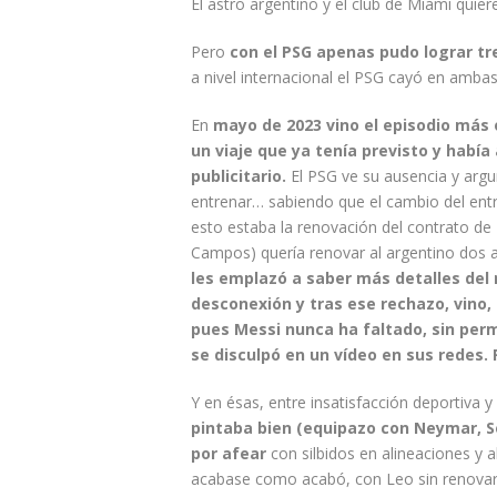
El astro argentino y el club de Miami quie
Pero
con el PSG apenas pudo lograr t
a nivel internacional el PSG cayó en amb
En
mayo de 2023 vino el episodio más o
un viaje que ya tenía previsto y habí
publicitario.
El PSG ve su ausencia y argu
entrenar… sabiendo que el cambio del entre
esto estaba la renovación del contrato de
Campos) quería renovar al argentino dos a
les emplazó a saber más detalles del 
desconexión y tras ese rechazo, vino, 
pues Messi nunca ha faltado, sin permi
se disculpó en un vídeo en sus redes. 
Y en ésas, entre insatisfacción deportiva 
pintaba bien (equipazo con Neymar, S
por afear
con silbidos en alineaciones y a
acabase como acabó, con Leo sin renovar.