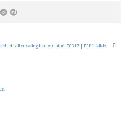
Pimblett after calling him out at #UFC317 | ESPN MMA
om