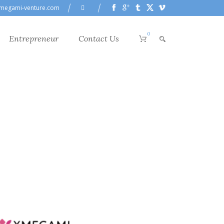
megami-venture.com
0
Entrepreneur
Contact Us