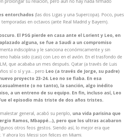
ren prolongar su relación, pero aún no hay nada firmado
res entorchados
(las dos Ligas y una Supercopa). Poco, pues
as temporadas en octavos (ante Real Madrid y Bayern).
scuro. El PSG pierde en casa ante el Lorient y Leo, en
a aplazado alguna, se fue a Saudi a un compromiso
menta indisciplina y le sanciona económicamente y sin
no había sido (casi) con Leo en el avión. En el trasfondo de
 LM, que acababa un mes después. Qatar (a través de Luis
ños sí o sí y ya… pero
Leo (a través de Jorge, su padre)
nuevo proyecto 23-24. Leo no se fiaba. En esa
casualmente (o no tanto), la sanción, algo inédito
so, a un entreno de su equipo. En fin, incluso así, Leo
Fue el episodio más triste de dos años tristes.
y malestar general, acabó su periplo,
una vida parisina que
ergio Ramos, Mbappé…), pero que los ultras acabaron
lgunos otros feos gestos. Siendo así, lo mejor era que
 Y ahora los Messi son felices en Miami.