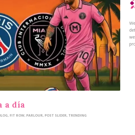
We
de
we
pro
a a día
BLOG
,
FIT ROW
,
PARLOUR
,
POST SLIDER
,
TRENDING