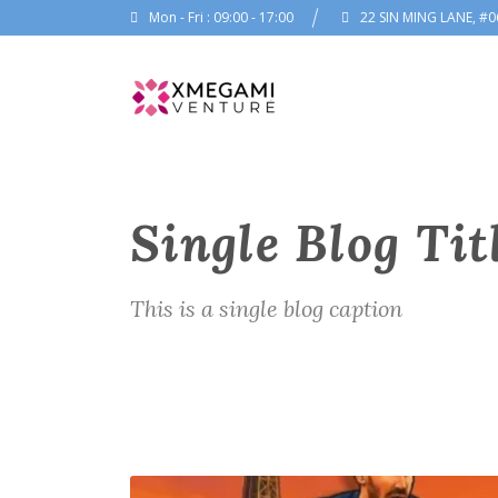
Mon - Fri : 09:00 - 17:00
22 SIN MING LANE, #0
Single Blog Tit
This is a single blog caption