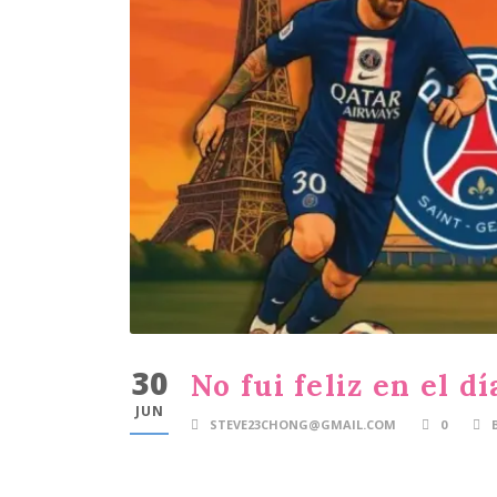
30
No fui feliz en el dí
JUN
STEVE23CHONG@GMAIL.COM
0