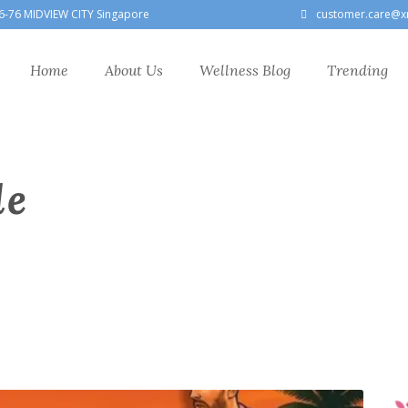
6-76 MIDVIEW CITY Singapore
customer.care@x
Home
About Us
Wellness Blog
Trending
le