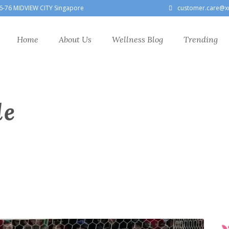
6-76 MIDVIEW CITY Singapore
customer.care@x
Home
About Us
Wellness Blog
Trending
le