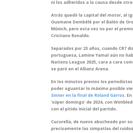
ni los adheridos a la causa desde otr
Atrás quedó la capital del motor, al i
Ousmane Dembélé por el Balón de Oro.
Múnich, pero esta vez no por el premio
Cristiano Ronaldo
.
Separados por 23 años, cuando CR7 di
portuguesa, Lamine Yamal aún no había
Nations League 2025, cara a cara como
se paró en el Allianz Arena.
En los minutos previos los periodista
poder aguantar lo máximo posible vi
Sinner en la final de Roland Garros
. En
‘súper domingo’ de 2024, con Wimbled
con el pitido inicial del partido.
Cucurella
, de nuevo abucheado por su
precisamente las simpatías del ruido