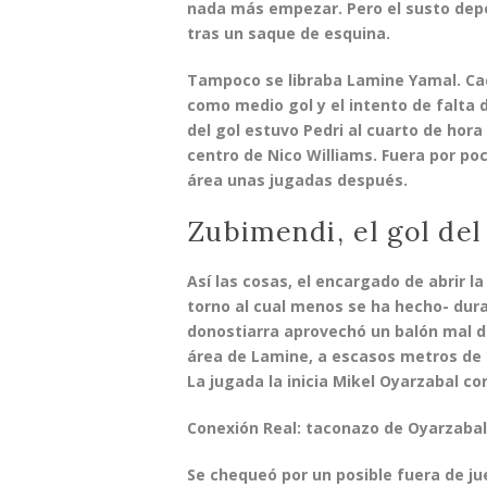
nada más empezar. Pero el susto depo
tras un saque de esquina.
Tampoco se libraba
Lamine Yamal
. C
como medio gol y el intento de falta 
del gol estuvo
Pedri
al cuarto de hora
centro de
Nico Williams
. Fuera por po
área unas jugadas después.
Zubimendi, el gol del
Así las cosas, el encargado de abrir l
torno al cual menos se ha hecho- dur
donostiarra aprovechó un balón mal d
área de Lamine, a escasos metros de l
La jugada la inicia Mikel Oyarzabal co
Conexión Real: taconazo de Oyarzabal 
Se chequeó por un posible fuera de ju