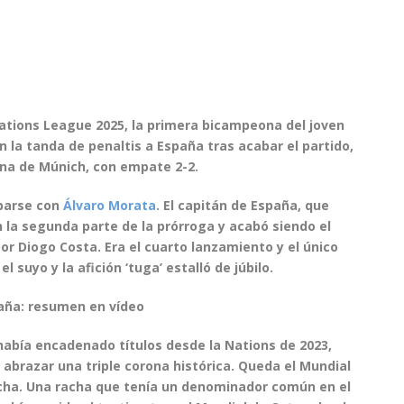
ations League 2025
, la primera bicampeona del joven
n la tanda de penaltis a
España
tras acabar el partido,
ena de Múnich, con empate 2-2.
ebarse con
Álvaro Morata
. El capitán de España, que
en la segunda parte de la prórroga y acabó siendo el
por Diogo Costa. Era el cuarto lanzamiento y el único
el suyo
y la afición ‘tuga’ estalló de júbilo.
paña: resumen en vídeo
 había encadenado títulos desde la Nations de 2023,
 abrazar una triple corona histórica. Queda el Mundial
ncha. Una racha que tenía un denominador común en el