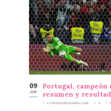
09
Portugal, campeón 
JUN
resumen y resulta
STEVE23CHONG@GMAIL.COM
0