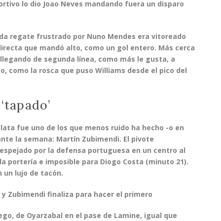
rtivo lo dio Joao Neves mandando fuera un disparo
ada regate frustrado por
Nuno Mendes
era vitoreado
directa que mandó alto, como un gol entero. Más cerca
 llegando de segunda línea, como más le gusta, a
co, como la rosca que puso Williams desde el pico del
 ‘tapado’
a lata fue uno de los que menos ruido ha hecho -o en
ante la semana:
Martín Zubimendi
. El pivote
espejado por la defensa portuguesa en un centro al
a portería e imposible para Diogo Costa (minuto 21).
n un lujo de tacón.
y Zubimendi finaliza para hacer el primero
ego, de Oyarzabal en el pase de Lamine, igual que