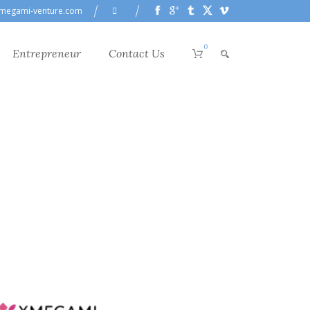
megami-venture.com
0
Entrepreneur
Contact Us