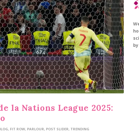
We
ho
sc
by
de la Nations League 2025:
do
BLOG
,
FIT ROW
,
PARLOUR
,
POST SLIDER
,
TRENDING