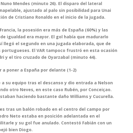
e Nuno Mendes
(minuto 26). El disparo del lateral
napelable, ajustado al palo sin posibilidad para Unai
ión de Cristiano Ronaldo en el inicio de la jugada.
Francia, la posesión era más de España (60%) y las
de igualdad era mayor. El gol había que madurarlo
sí llegó el segundo en una jugada elaborada, que de
s portugueses. El VAR tampoco frustró en esta ocasión
ri y el tiro cruzado de Oyarzabal
(minuto 44).
r a poner a España por delante (1-2)
e a su equipo tras el descanso y dio entrada a
Nelson
ando otro
Neves
, en este caso Rubén, por Conceiçao.
staban haciendo bastante daño Williams y Cucurella.
es
tras un balón robado en el centro del campo por
dro Neto estaba en posición adelantada en el
itarle y su gol fue anulado. Contestó Fabián con un
ejó bien Diogo.