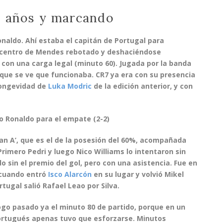
0 años y marcando
onaldo
. Ahí estaba el capitán de Portugal para
 centro de Mendes rebotado y deshaciéndose
con una carga legal (minuto 60). Jugada por la banda
rque se ve que funcionaba. CR7 ya era con su presencia
longevidad de
Luka Modric
de la edición anterior, y con
ano Ronaldo para el empate (2-2)
lan A’, que es el de la posesión del 60%, acompañada
 Primero
Pedri
y luego
Nico Williams
lo intentaron sin
do sin el premio del gol, pero con una asistencia. Fue en
 cuando entró
Isco Alarcón
en su lugar y volvió
Mikel
ortugal salió
Rafael Leao
por Silva.
ogo
pasado ya el minuto 80 de partido, porque en un
ortugués apenas tuvo que esforzarse. Minutos