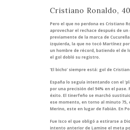
Cristiano Ronaldo, 4
Pero el que no perdona es
Cristiano R
aprovechar el rechace después de un
previamente de la marca de Cucurella 
izquierda, la que no tocó Martínez po
un hombre de récord, batiendo el de 
el gol dobló su registro.
‘El bicho’ siempre está: gol de Cristi
España lo seguía intentando con el ‘p
por una precisión del 94% en el pase.
éxito. El tinerfeño se marchó sustitui
ese momento, en torno al minuto 75,
Merino
, este en lugar de Fabián. En P
Fue
Isco
el que obligó a estirarse a
Di
intento anterior de Lamine el meta p