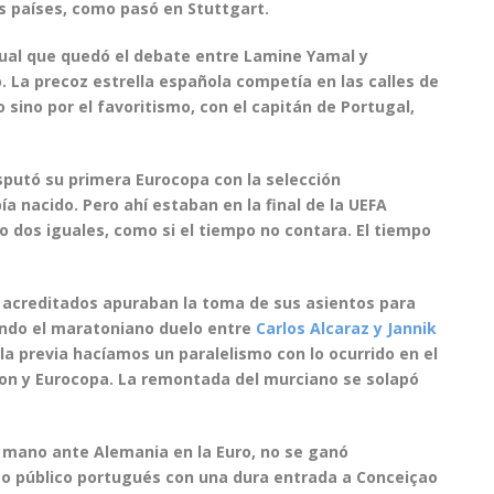
os países, como pasó en Stuttgart.
gual que quedó el debate entre
Lamine Yamal
y
 La precoz estrella española competía en las calles de
 sino por el favoritismo, con el capitán de Portugal,
sputó su primera Eurocopa con la selección
 nacido. Pero ahí estaban en la final de la UEFA
 dos iguales, como si el tiempo no contara. El tiempo
s acreditados apuraban la toma de sus asientos para
endo el maratoniano duelo entre
Carlos Alcaraz y Jannik
 la previa hacíamos un paralelismo con lo ocurrido en el
on y Eurocopa. La remontada del murciano se solapó
 mano ante Alemania en la Euro, no se ganó
so público portugués con una dura entrada a
Conceiçao