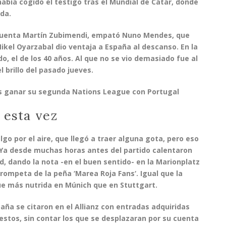
había cogido el testigo tras el Mundial de Catar, donde
nda.
 cuenta
Martín Zubimendi
, empató
Nuno Mendes
, que
ikel Oyarzabal
dio ventaja a España al descanso. En la
do
, el de los 40 años. Al que no se vio demasiado fue al
l brillo del pasado jueves.
as ganar su segunda Nations League con Portugal
 esta vez
go por el aire, que llegó a traer alguna gota, pero eso
 Ya desde muchas horas antes del partido calentaron
d, dando la nota -en el buen sentido- en la Marionplatz
rompeta de la peña ‘
Marea Roja Fans
‘. Igual que la
ue más nutrida en Múnich que en Stuttgart.
spaña
se citaron en el Allianz con entradas adquiridas
 estos, sin contar los que se desplazaran por su cuenta