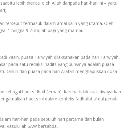
at itu lebih dicintai oleh Allah daripada hari-hari ini – yaitu
ari)
ri tersebut termasuk dalam amal salih yang utama. Oleh
ggal 1 hingga 9 Zulhijjah bagi yang mampu.
di Yasin, puasa Tarwiyah dilaksanakan pada hari Tarwiyah,
rdasar pada satu redaksi hadits yang bunyinya adalah puasa
atu tahun dan puasa pada hari Arafah menghapuskan dosa
an sebagai hadits dhaif (lemah), karena tidak kuat riwayatkan.
gamalkan hadits ini dalam konteks fadhailul a’mal (amal-
 dalam hari-hari pada sepuluh hari pertama dari bulan
ewa. Rasulullah SAW bersabda,