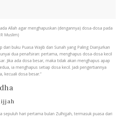
epada Allah agar menghapuskan (dengannya) dosa-dosa pada
HR Muslim)
 dari buku Puasa Wajib dan Sunah yang Paling Dianjurkan
empunyai dua penafsiran: pertama, menghapus dosa-dosa kecil
sar. Jika ada dosa besar, maka tidak akan menghapus apap
edua, ia menghapus setiap dosa kecil. Jadi pengertiannya
 kecuali dosa besar.”
Adha
ijjah
sepuluh hari pertama bulan Zulhijjah, termasuk puasa dari