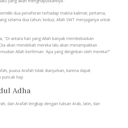
esuatu yang akan menghapuskannya.”
memiliki dua penafsiran terhadap makna kalimat; pertama,
ng selama dua tahun; kedua, Allah SWT menjaganya untuk
da, “Di antara hari yang Allah banyak membebaskan
h. Dia akan mendekati mereka lalu akan menampakkan
udian Allah berfirman. ‘Apa yang diinginkan oleh mereka?”
fah, puasa Arafah tidak dianjurkan, karena dapat
 puncak haji.
dul Adha
yah, dan Arafah lengkap dengan tulisan Arab, latin, dan