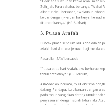
“Tidak ada suatu hari ketika amal saleh le
Zulhijjah. Para sahabat bertanya, “Wahai 
Allah?” Beliau bersabda, “Walaupun diband
keluar dengan jiwa dan hartanya, kemudian
dikorbankannya.” (HR Bukhari)
3. Puasa Arafah
Puncak puasa sebelum Idul Adha adalah pad
adalah hari di mana jemaah haji melaksan
Rasulullah SAW bersabda,
“Puasa pada hari Arafah, aku berharap k
tahun setelahnya.” (HR. Muslim)
Ash-Shan’ani berkata, “Sulit diterima pen
datang. Pendapat itu dibantah dengan ala
pada tahun yang akan datang untuk tidak 
penyesuaian dengan istilah tahun lalu. At