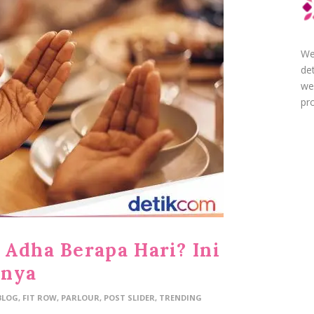
We
de
we
pro
 Adha Berapa Hari? Ini
pnya
BLOG
,
FIT ROW
,
PARLOUR
,
POST SLIDER
,
TRENDING