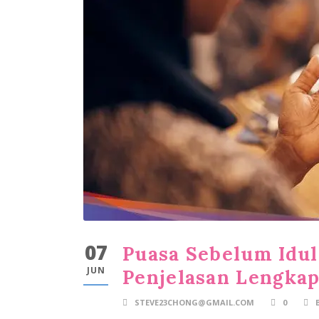
07
Puasa Sebelum Idul
JUN
Penjelasan Lengka
STEVE23CHONG@GMAIL.COM
0