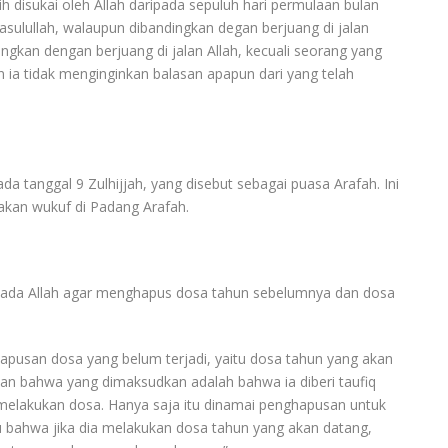
bih disukai oleh Allah daripada sepuluh hari permulaan bulan
Rasulullah, walaupun dibandingkan degan berjuang di jalan
ingkan dengan berjuang di jalan Allah, kecuali seorang yang
 ia tidak menginginkan balasan apapun dari yang telah
a tanggal 9 Zulhijjah, yang disebut sebagai puasa Arafah. Ini
akan wukuf di Padang Arafah.
epada Allah agar menghapus dosa tahun sebelumnya dan dosa
ghapusan dosa yang belum terjadi, yaitu dosa tahun yang akan
san bahwa yang dimaksudkan adalah bahwa ia diberi taufiq
melakukan dosa. Hanya saja itu dinamai penghapusan untuk
au bahwa jika dia melakukan dosa tahun yang akan datang,