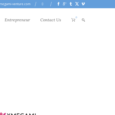
megami-venture.com
0
Entrepreneur
Contact Us