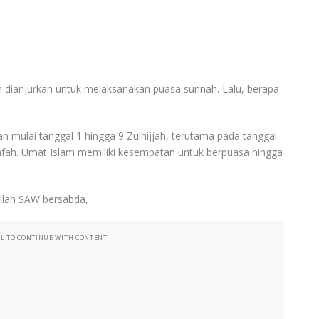
m dianjurkan untuk melaksanakan puasa sunnah. Lalu, berapa
n mulai tanggal 1 hingga 9 Zulhijjah, terutama pada tanggal
rafah. Umat Islam memiliki kesempatan untuk berpuasa hingga
llah SAW bersabda,
LL TO CONTINUE WITH CONTENT