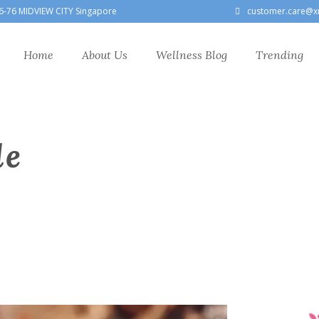
6-76 MIDVIEW CITY Singapore
customer.care@x
Home
About Us
Wellness Blog
Trending
le