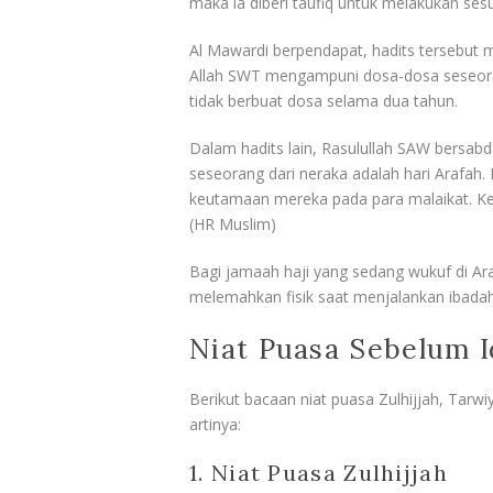
maka ia diberi taufiq untuk melakukan s
Al Mawardi berpendapat, hadits tersebut 
Allah SWT mengampuni dosa-dosa seseora
tidak berbuat dosa selama dua tahun.
Dalam hadits lain, Rasulullah SAW bersab
seseorang dari neraka adalah hari Arafa
keutamaan mereka pada para malaikat. Kem
(HR Muslim)
Bagi jamaah haji yang sedang wukuf di Ara
melemahkan fisik saat menjalankan ibadah
Niat Puasa Sebelum I
Berikut bacaan niat puasa Zulhijjah, Tarwi
artinya:
1. Niat Puasa Zulhijjah