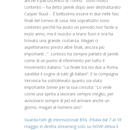
anche il palcoscenico di Torino: “Sono molto
contento – ha detto Jannik dopo aver destrutturato
Casper Ruud -. È bellissimo essere in due nelle fasi
finali del torneo di casa. Ma soprattutto sono
contento perché ha avuto un periodo non facile a
inizio anno, ma è riuscito a tirarsi fuori e ora ha
trovato una grande costanza. Magari ci
aspetteranno presto altre finali, ancora più
importanti…”. Lorenzo ha sempre parlato di Jannik
come di un punto di riferimento per tutto il
movimento italiano: “La finale tra noi due a Roma
sarebbe il sogno di tutti gli italiani”. E la compagna
Veronica ha sottolineato quanto sia stato
importante Sinner per la sua crescita: “Lo vede
come una spinta a lavorare sempre meglio, per
avvicinarsi sempre di più ed arrivare anche un
giorno, magari al numero uno”.
Guarda tutti gli Internazionali BNL d’Italia dal 7 al 18
maggio in diretta streaming solo su NOW! Attiva il