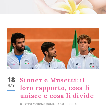
18
Sinner e Musetti: il
MAY
loro rapporto, cosa li
unisce e cosa li divide
STEVE23CHONG@GMAIL.COM
0