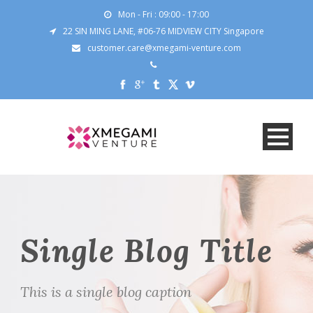
Mon - Fri : 09:00 - 17:00
22 SIN MING LANE, #06-76 MIDVIEW CITY Singapore
customer.care@xmegami-venture.com
Single Blog Title
This is a single blog caption